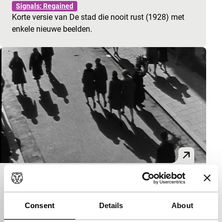
Signals: Regained
Korte versie van De stad die nooit rust (1928) met
enkele nieuwe beelden.
Hoogstraat
Signals: Regained
Consent
Details
About
Avant-gardistische impressie van winkelend publiek
in de belangrijkste winkelstraat van Rotterdam.