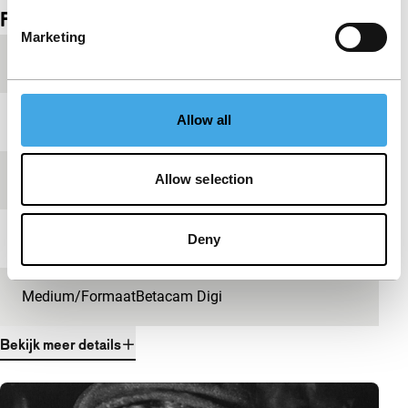
Film details
Marketing
Productieland
Nederland
Allow all
Jaar
1928
Festivaleditie
IFFR 2013
Allow selection
Lengte
10'
Deny
Medium/Formaat
Betacam Digi
Bekijk meer details