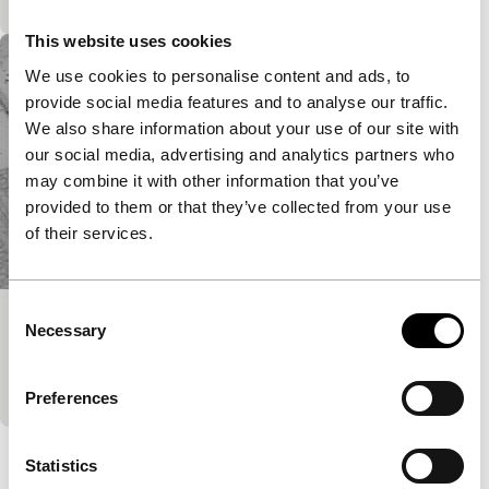
This website uses cookies
We use cookies to personalise content and ads, to
provide social media features and to analyse our traffic.
We also share information about your use of our site with
our social media, advertising and analytics partners who
may combine it with other information that you’ve
provided to them or that they’ve collected from your use
of their services.
Consent
Tusschen aankomst en vertrek
Necessary
Selection
Signals: Regained
Tijdsbeeld van de Rotterdamse haven in de jaren 30.
Preferences
Bekijk het hele programma
Statistics