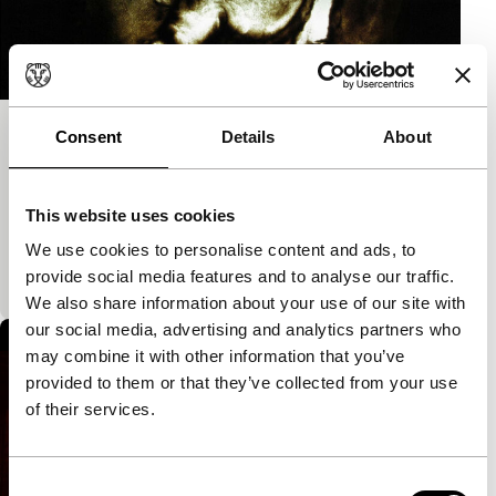
Consent
Details
About
Tunnel
Signals: Inside Iran
Animatiefilm die met aarde lijkt geschilderd.
This website uses cookies
Geïnspireerd door de tunnels die mensen in Gaza
We use cookies to personalise content and ads, to
graven om de versperringen te ontlopen. Zelfs
provide social media features and to analyse our traffic.
schapen ga
We also share information about your use of our site with
our social media, advertising and analytics partners who
may combine it with other information that you’ve
provided to them or that they’ve collected from your use
of their services.
Consent