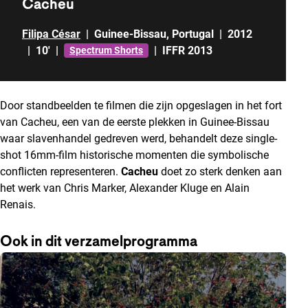
Cacheu
Filipa César
|
Guinee-Bissau
,
Portugal
|
2012
|
10'
|
|
IFFR 2013
Spectrum Shorts
Door standbeelden te filmen die zijn opgeslagen in het fort
van Cacheu, een van de eerste plekken in Guinee-Bissau
waar slavenhandel gedreven werd, behandelt deze single-
shot 16mm-film historische momenten die symbolische
conflicten representeren.
Cacheu
doet zo sterk denken aan
het werk van Chris Marker, Alexander Kluge en Alain
Renais.
Ook in dit verzamelprogramma