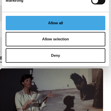
Marketing
Festivaleditie
IFFR 2013
Allow all
Lengte
10'
Allow selection
Medium/Formaat
DCP
Deny
Bekijk meer details