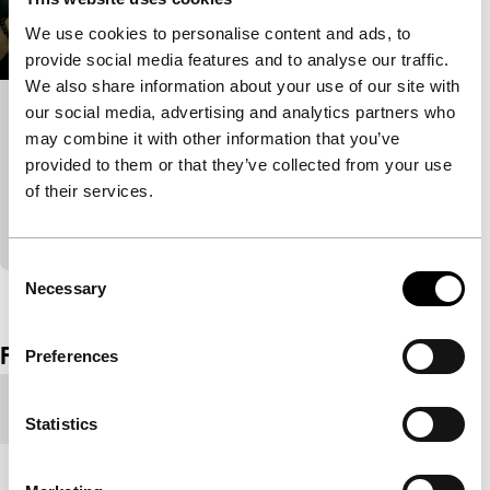
We use cookies to personalise content and ads, to
provide social media features and to analyse our traffic.
We also share information about your use of our site with
our social media, advertising and analytics partners who
Na escama do dragão
may combine it with other information that you’ve
Spectrum Shorts
provided to them or that they’ve collected from your use
Veel piraten en zwembaden tijdens het bezoek van
of their services.
een journalist en een cameraman aan Macao, dat
tot 1999 de laatste Europese kolonie in China was.
Consent
Necessary
Bekijk het hele programma
Selection
Film details
Preferences
Productielanden
Guinee-Bissau
,
Portugal
Statistics
Jaar
2012