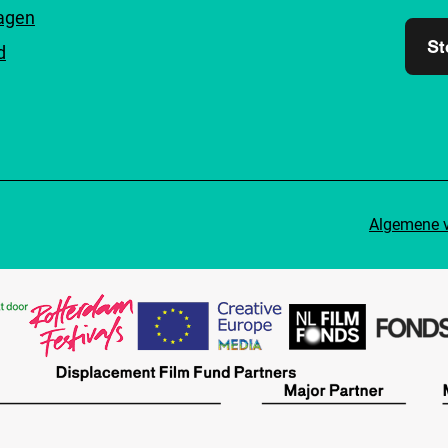
ragen
St
d
Algemene 