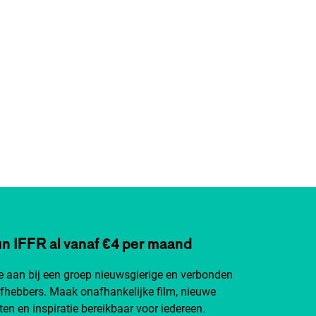
n IFFR al vanaf €4 per maand
je aan bij een groep nieuwsgierige en verbonden
efhebbers. Maak onafhankelijke film, nieuwe
ten en inspiratie bereikbaar voor iedereen.