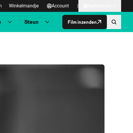
n
Winkelmandje
Account
|
Nederlands
e
Steun
Film inzenden