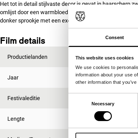
Het tot in detail stijlvaste decor is gevat in haarscherp z
omlijst door een warmbloedige soundtrack met een stev
donker sprookje met een exotische onderstroom.
Consent
Film details
Productielanden
Frankrijk
,
Spanje
This website uses cookies
We use cookies to personalis
information about your use of
Jaar
2012
other information that you’ve
Consent
Festivaleditie
IFFR 2013
Necessary
Selection
Lengte
104'