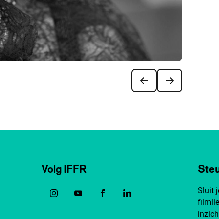
Volg IFFR
Steu
Sluit 
filmli
inzich