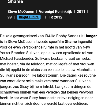
Shame
Steve McQueen
|
Verenigd Koninkrijk
|
2011
|
99'
|
|
IFFR 2012
Bright Future
De kale gevangeniscel van IRA-lid Bobby Sands uit
Hunger
is in Steve McQueens tweede speelfilm
Shame
ingeruild
voor de even verstikkende ruimte in het hoofd van New
Yorker Brandon Sullivan, opnieuw een opvallende rol van
Michael Fassbender. Sullivans bestaan draait om seks:
met hoeren, via de telefoon, met collega’s of met vrouwen
die hij oppikt in de clubs van een steriel blauw Manhattan,
Sullivans persoonlijke laboratorium. Die dagelijkse routine
van emotieloze seks raakt verstoord wanneer Sullivans
jongere zus Sissy bij hem intrekt. Langzaam dringen de
schaduwen binnen van een verleden dat beiden verwond
heeft. Maar waar Sissy haar destructieve neigingen naar
binnen richt en zich door de wereld laat overweldigen,