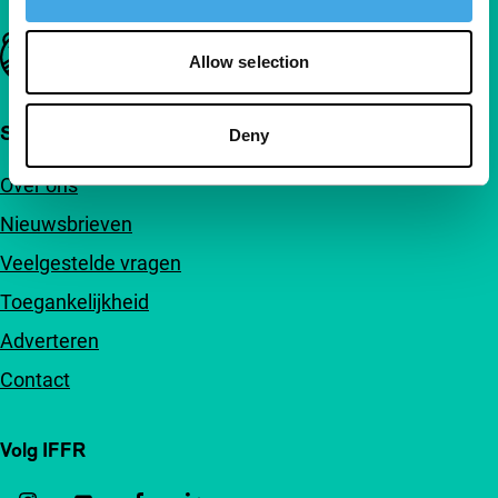
Belangrijke links
Allow selection
Snel naar
Deny
Over ons
Nieuwsbrieven
Veelgestelde vragen
Toegankelijkheid
Adverteren
Contact
Volg IFFR