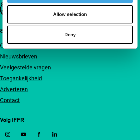
Belangrijke links
Allow selection
Snel naar
Deny
Over ons
Nieuwsbrieven
Veelgestelde vragen
Toegankelijkheid
Adverteren
Contact
Volg IFFR