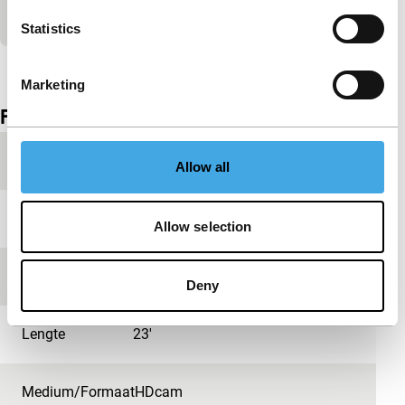
A Gum Boy
Statistics
Bekijk het hele programma
Marketing
Film details
Productieland
Zambia
Allow all
Jaar
2011
Allow selection
Festivaleditie
IFFR 2012
Deny
Lengte
23'
Medium/Formaat
HDcam