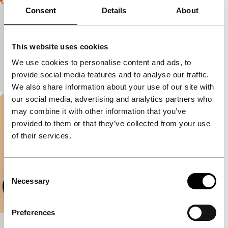
Consent
Details
About
Flamingo Pride
Een roze flamingo laat zijn oog vallen op een
This website uses cookies
bevallige witte kraanvogel. Maar stereotypen en
vooroordelen over ‘zijn soort vogels’ staan een
We use cookies to personalise content and ads, to
veroveri
provide social media features and to analyse our traffic.
We also share information about your use of our site with
our social media, advertising and analytics partners who
may combine it with other information that you’ve
provided to them or that they’ve collected from your use
of their services.
Consent
Necessary
Selection
Preferences