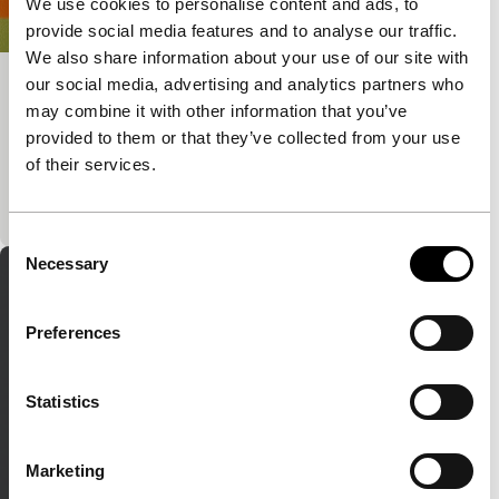
We use cookies to personalise content and ads, to
provide social media features and to analyse our traffic.
We also share information about your use of our site with
our social media, advertising and analytics partners who
Four Moves
may combine it with other information that you’ve
Signals: Regained
provided to them or that they’ve collected from your use
…Vier manieren om te vertrekken, vier manieren om
of their services.
de tijd vast te houden…Four Moves bestaat uit vier
delen, die elk een eigen abstracte variatie t
Consent
Necessary
Selection
Preferences
Statistics
Marketing