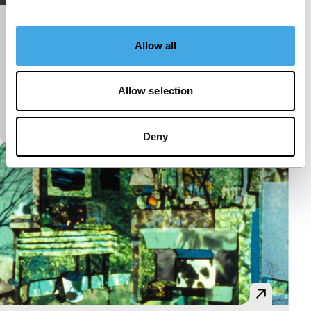
Interlude
Allow all
Signals: Regained
De inspiratie voor deze korte film was de
muziektrack Interlude door de Britse band
Allow selection
Manyfingers, een project van Chris Cole. De film laat
een groep…
Deny