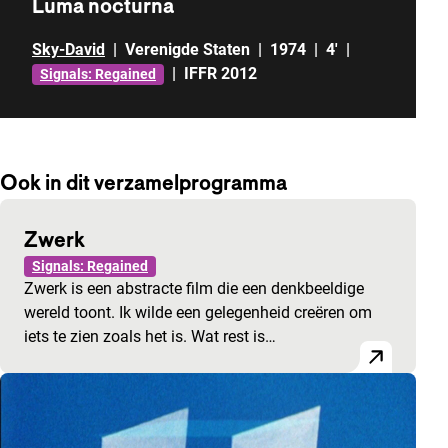
Luma nocturna
Sky-David
|
Verenigde Staten
|
1974
|
4'
|
|
IFFR 2012
Signals: Regained
Ook in dit verzamelprogramma
Zwerk
Signals: Regained
Zwerk is een abstracte film die een denkbeeldige
wereld toont. Ik wilde een gelegenheid creëren om
iets te zien zoals het is. Wat rest is…