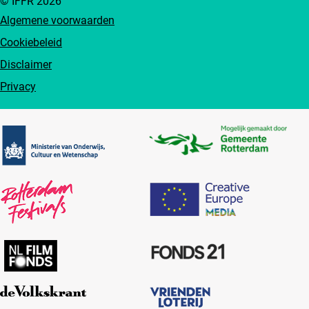
© IFFR 2026
Algemene voorwaarden
Cookiebeleid
Disclaimer
Privacy
Partners