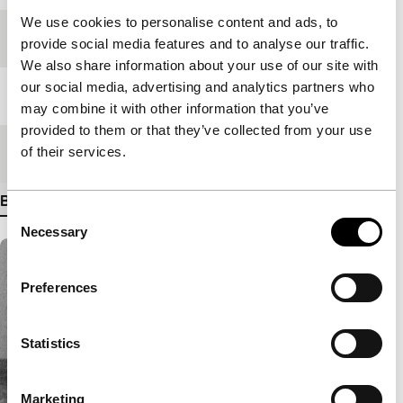
We use cookies to personalise content and ads, to
Festivaleditie
IFFR 2012
provide social media features and to analyse our traffic.
We also share information about your use of our site with
our social media, advertising and analytics partners who
Lengte
95'
may combine it with other information that you’ve
provided to them or that they’ve collected from your use
of their services.
Medium/Formaat
35mm
Bekijk meer details
Consent
Necessary
Selection
Preferences
Statistics
Marketing