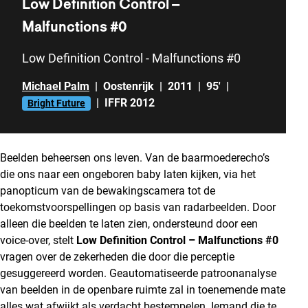
Low Definition Control –
Malfunctions #0
Low Definition Control - Malfunctions #0
Michael Palm
|
Oostenrijk
|
2011
|
95'
|
|
IFFR 2012
Bright Future
Beelden beheersen ons leven. Van de baarmoederecho’s
die ons naar een ongeboren baby laten kijken, via het
panopticum van de bewakingscamera tot de
toekomstvoorspellingen op basis van radarbeelden. Door
alleen die beelden te laten zien, ondersteund door een
voice-over, stelt
Low Definition Control
– Malfunctions #0
vragen over de zekerheden die door die perceptie
gesuggereerd worden. Geautomatiseerde patroonanalyse
van beelden in de openbare ruimte zal in toenemende mate
alles wat afwijkt als verdacht bestempelen. Iemand die te