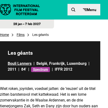
Direct naar inhoud
Menu
28 jan – 7 feb 2027
Home
Films
Les géants
Les géants
Bouli Lanners
|
België
,
Frankrijk
,
Luxemburg
|
2011
|
84'
|
|
IFFR 2012
Spectrum
Wiet roken, joyriden, voedsel jatten: de ‘reuzen’ uit de titel
zitten barstensvol met kattekwaad. Het is een lome
zomervakantie in de Waalse Ardennen, en de drie
tienerjongens Zak, Seth en Dany zijn door hun ouders aan