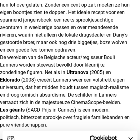
hun lot overgelaten. Zonder een cent op zak moeten ze hun
eigen boontjes zien te doppen. Het ideale recept voor een
spannend jongensboek: een reeks sprookjesachtige
avonturen in weelderige bossen en over meanderende
rivieren, waarin niet alleen de lokale drugsdealer en Dany’s
gestoorde broer, maar ook nog drie biggetjes, boze wolven
en een goede fee komen opdraven.
De werelden van de Belgische acteur/regisseur Bouli
Lanners worden steevast bevolkt door kleurrijke,
zonderlinge figuren. Net als in
Ultranova
(2005) en
Eldorado
(2008) creeërt Lanners weer een volstrekt eigen
universum, dat het midden houdt tussen magisch-realisme
en droogkomisch absurdisme. De schilder in Lanners
verraadt zich in de majestueuze CinemaScope-beelden.
Les géants
(SACD Prijs in Cannes) is een modern,
poëtisch, bitterzoet sprookje over fragiele familiebanden en
pure vriendschappen.