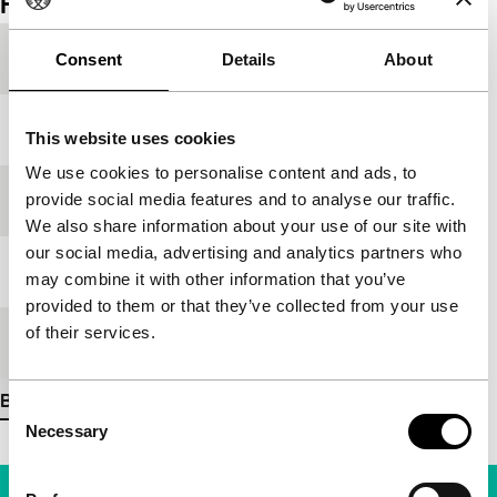
Film details
Productielanden
België
,
Frankrijk
,
Luxemburg
Consent
Details
About
Jaar
2011
This website uses cookies
We use cookies to personalise content and ads, to
provide social media features and to analyse our traffic.
Festivaleditie
IFFR 2012
We also share information about your use of our site with
our social media, advertising and analytics partners who
Lengte
84'
may combine it with other information that you’ve
provided to them or that they’ve collected from your use
of their services.
Medium/Formaat
35mm
Bekijk meer details
Consent
Necessary
Selection