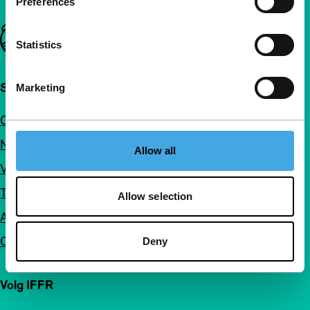
Preferences
Belangrijke links
Statistics
Snel naar
Marketing
Over ons
Nieuwsbrieven
Allow all
Veelgestelde vragen
Toegankelijkheid
Allow selection
Adverteren
Contact
Deny
Volg IFFR