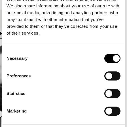
Lengte
96'
We also share information about your use of our site with
our social media, advertising and analytics partners who
Medium/Formaat
35mm
may combine it with other information that you’ve
provided to them or that they’ve collected from your use
of their services.
Bekijk meer details
Consent
Necessary
Selection
Preferences
Statistics
Marketing