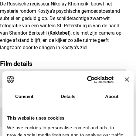
De Russische regisseur Nikolay Khomeriki bouwt het
mysterie rondom Kostya’s psychische gemoedstoestand
subtiel en geduldig op.
De schilderachtige zwart-wit
fotografie van een winters St. Petersburg is van de hand
van Shandor Berkeshi (
Koktebel
), die met zijn camera op
enige afstand blijft, en de kijker zo alle ruimte geeft
langzaam door te dringen in Kostya’s ziel.
Film details
Productieland
Rusland
Consent
Details
About
Jaar
2011
Festivaleditie
IFFR 2012
This website uses cookies
We use cookies to personalise content and ads, to
provide social media features and to analyse our traffic.