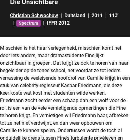
Die Unsichtbare
Christian Schwochow
|
Duitsland
|
2011
|
113'
|
|
IFFR 2012
Spectrum
Misschien is het haar verlegenheid, misschien komt het
door iets anders, maar dramastudente Fine lijkt
onzichtbaar in groepen. Dat krijgt ze ook te horen van haar
begeleider op de toneelschool, net voordat ze tot ieders
verrassing de veeleisende hoofdrol van Camille krijgt in een
stuk van celebrity-regisseur Kaspar Friedmann, die deze
keer koste wat kost met studenten wilde werken.
Friedmann zocht eerder een schaap dan een wolf voor de
rol, is een van de vele vernietigende opmerkingen die Fine
te horen krijgt. En vernietigen wil Friedmann haar, afbreken
tot ze net niet verdwijnt, en dan weer opbouwen om
Camille te kunnen spelen. Ondertussen wordt de toch al
onduidelijke grens tussen Fine’s turbulente privéleven en