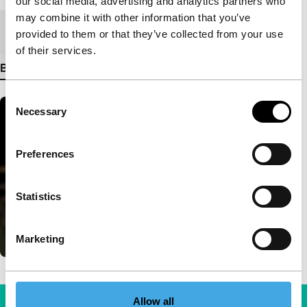
our social media, advertising and analytics partners who
may combine it with other information that you’ve
Medium/Formaat
DCP
provided to them or that they’ve collected from your use
of their services.
Bekijk meer details
Consent
Necessary
Selection
Preferences
Statistics
Marketing
Allow all