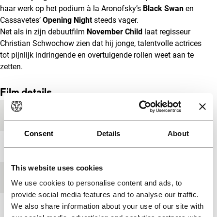
haar werk op het podium à la Aronofsky’s
Black Swan
en
Cassavetes’
Opening Night
steeds vager.
Net als in zijn debuutfilm
November Child
laat regisseur
Christian Schwochow zien dat hij jonge, talentvolle actrices
tot pijnlijk indringende en overtuigende rollen weet aan te
zetten.
Film details
Productieland
Duitsland
Consent
Details
About
Jaar
2011
This website uses cookies
Festivaleditie
IFFR 2012
We use cookies to personalise content and ads, to
provide social media features and to analyse our traffic.
We also share information about your use of our site with
Lengte
113'