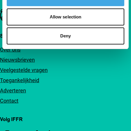
Belangrijke links
Allow selection
Snel naar
Deny
Over ons
Nieuwsbrieven
Veelgestelde vragen
Toegankelijkheid
Adverteren
Contact
Volg IFFR