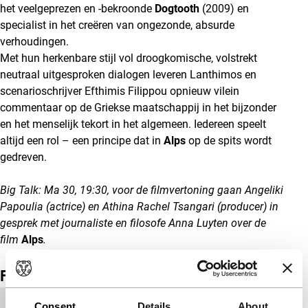
het veelgeprezen en -bekroonde
Dogtooth
(2009) en
specialist in het creëren van ongezonde, absurde
verhoudingen.
Met hun herkenbare stijl vol droogkomische, volstrekt
neutraal uitgesproken dialogen leveren Lanthimos en
scenarioschrijver Efthimis Filippou opnieuw vilein
commentaar op de Griekse maatschappij in het bijzonder
en het menselijk tekort in het algemeen. Iedereen speelt
altijd een rol – een principe dat in
Alps
op de spits wordt
gedreven.
Big Talk: Ma 30, 19:30, voor de filmvertoning gaan Angeliki
Papoulia (actrice) en Athina Rachel Tsangari (producer) in
gesprek met journaliste en filosofe Anna Luyten over de
film
Alps
.
Film details
Consent
Details
About