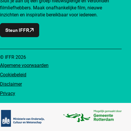
Sluit je aan bij een groep nieuwsgierige en verbonden
filmliefhebbers. Maak onafhankelijke film, nieuwe
inzichten en inspiratie bereikbaar voor iedereen.
Steun IFFR
© IFFR 2026
Algemene voorwaarden
Cookiebeleid
Disclaimer
Privacy
Partners