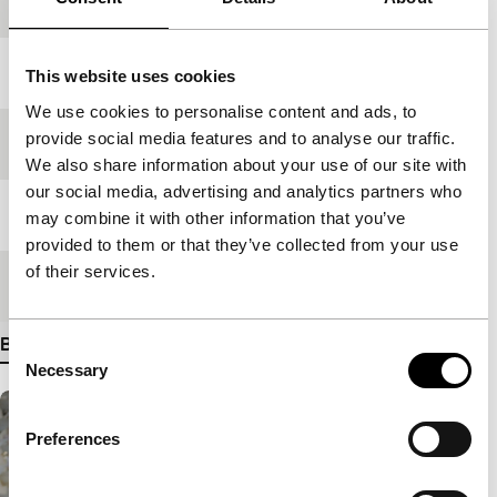
Productieland
Griekenland
Jaar
2011
This website uses cookies
We use cookies to personalise content and ads, to
provide social media features and to analyse our traffic.
Festivaleditie
IFFR 2012
We also share information about your use of our site with
our social media, advertising and analytics partners who
Lengte
93'
may combine it with other information that you’ve
provided to them or that they’ve collected from your use
of their services.
Medium/Formaat
35mm
Bekijk meer details
Consent
Necessary
Selection
Preferences