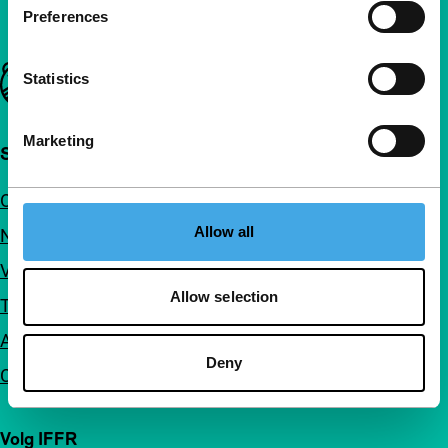
Preferences
Belangrijke links
Statistics
Marketing
Snel naar
Over ons
Allow all
Nieuwsbrieven
Veelgestelde vragen
Allow selection
Toegankelijkheid
Adverteren
Deny
Contact
Volg IFFR