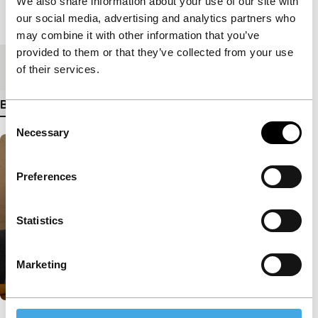
We also share information about your use of our site with
our social media, advertising and analytics partners who
Lengte
92'
may combine it with other information that you’ve
provided to them or that they’ve collected from your use
Medium/Formaat
35mm
of their services.
Bekijk meer details
Consent
Necessary
Selection
Preferences
Statistics
Marketing