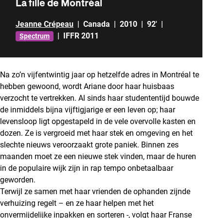
La fille de Montréal
Jeanne Crépeau
|
Canada
|
2010
|
92'
|
|
IFFR 2011
Spectrum
Na zo’n vijfentwintig jaar op hetzelfde adres in Montréal te
hebben gewoond, wordt Ariane door haar huisbaas
verzocht te vertrekken. Al sinds haar studententijd bouwde
de inmiddels bijna vijftigjarige er een leven op; haar
levensloop ligt opgestapeld in de vele overvolle kasten en
dozen. Ze is vergroeid met haar stek en omgeving en het
slechte nieuws veroorzaakt grote paniek. Binnen zes
maanden moet ze een nieuwe stek vinden, maar de huren
in de populaire wijk zijn in rap tempo onbetaalbaar
geworden.
Terwijl ze samen met haar vrienden de ophanden zijnde
verhuizing regelt – en ze haar helpen met het
onvermijdelijke inpakken en sorteren -, volgt haar Franse