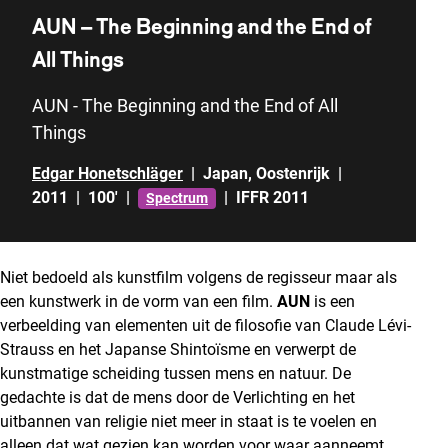
AUN – The Beginning and the End of
All Things
AUN - The Beginning and the End of All
Things
Edgar Honetschläger
|
Japan
,
Oostenrijk
|
2011
|
100'
|
|
IFFR 2011
Spectrum
Niet bedoeld als kunstfilm volgens de regisseur maar als
een kunstwerk in de vorm van een film.
AUN
is een
verbeelding van elementen uit de filosofie van Claude Lévi-
Strauss en het Japanse Shintoïsme en verwerpt de
kunstmatige scheiding tussen mens en natuur. De
gedachte is dat de mens door de Verlichting en het
uitbannen van religie niet meer in staat is te voelen en
alleen dat wat gezien kan worden voor waar aanneemt.