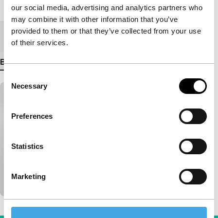
Lengte
100'
our social media, advertising and analytics partners who
may combine it with other information that you’ve
provided to them or that they’ve collected from your use
Medium/Formaat
35mm
of their services.
Bekijk meer details
Consent
Necessary
Selection
Preferences
Statistics
Marketing