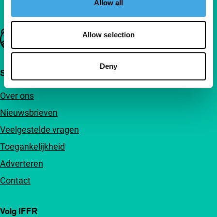
Allow all
Belangrijke links
Allow selection
Deny
Snel naar
Over ons
Nieuwsbrieven
Veelgestelde vragen
Toegankelijkheid
Adverteren
Contact
Volg IFFR