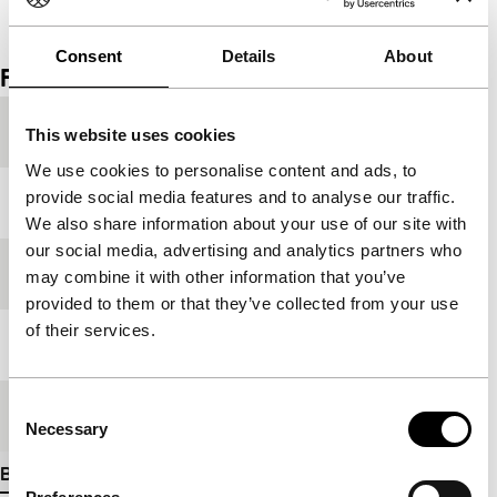
Bekijk het hele programma
Consent
Details
About
Film details
Productieland
India
This website uses cookies
We use cookies to personalise content and ads, to
provide social media features and to analyse our traffic.
Jaar
2011
We also share information about your use of our site with
our social media, advertising and analytics partners who
Festivaleditie
IFFR 2011
may combine it with other information that you’ve
provided to them or that they’ve collected from your use
of their services.
Lengte
30'
Consent
Medium/Formaat
Betacam Digi PAL
Necessary
Selection
Bekijk meer details