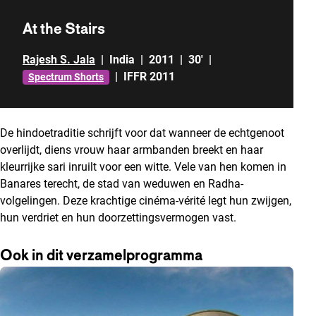
At the Stairs
Rajesh S. Jala
|
India
|
2011
|
30'
|
|
IFFR 2011
Spectrum Shorts
De hindoetraditie schrijft voor dat wanneer de echtgenoot
overlijdt, diens vrouw haar armbanden breekt en haar
kleurrijke sari inruilt voor een witte. Vele van hen komen in
Banares terecht, de stad van weduwen en Radha-
volgelingen. Deze krachtige cinéma-vérité legt hun zwijgen,
hun verdriet en hun doorzettingsvermogen vast.
Ook in dit verzamelprogramma