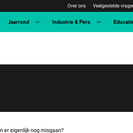
Over ons
Veelgestelde vrage
Jaarrond
Industrie & Pers
Educati
an er eigenlijk nog misgaan?