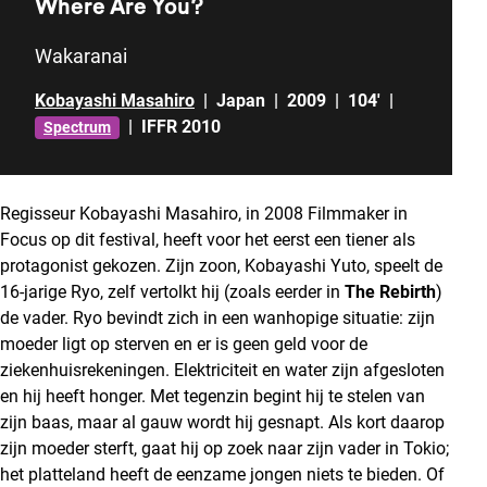
Where Are You?
Wakaranai
Kobayashi Masahiro
|
Japan
|
2009
|
104'
|
|
IFFR 2010
Spectrum
Regisseur Kobayashi Masahiro, in 2008 Filmmaker in
Focus op dit festival, heeft voor het eerst een tiener als
protagonist gekozen. Zijn zoon, Kobayashi Yuto, speelt de
16-jarige Ryo, zelf vertolkt hij (zoals eerder in
The Rebirth
)
de vader. Ryo bevindt zich in een wanhopige situatie: zijn
moeder ligt op sterven en er is geen geld voor de
ziekenhuisrekeningen. Elektriciteit en water zijn afgesloten
en hij heeft honger. Met tegenzin begint hij te stelen van
zijn baas, maar al gauw wordt hij gesnapt. Als kort daarop
zijn moeder sterft, gaat hij op zoek naar zijn vader in Tokio;
het platteland heeft de eenzame jongen niets te bieden. Of