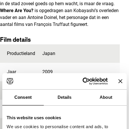
in de stad zoveel goeds op hem wacht, is maar de vraag.
Where Are You?
is opgedragen aan Kobayashi’s overleden
vader en aan Antoine Doinel, het personage dat in een
aantal films van François Truffaut figureert.
Film details
Productieland
Japan
Jaar
2009
Festivaleditie
IFFR 2010
Consent
Details
About
Lengte
104'
This website uses cookies
We use cookies to personalise content and ads, to
Medium/Formaat
35mm