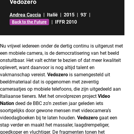
Vedozero
Andrea Caccia
|
Italië
|
2015
|
93'
|
|
IFFR 2010
Back to the Future
Nu vrijwel iedereen onder de dertig continu is uitgerust met
een mobiele camera, is de democratisering van het beeld
onstuitbaar. Het valt echter te bezien of dat meer kwaliteit
oplevert, want daarvoor is nog altijd talent en
vakmanschap vereist.
Vedozero
is samengesteld uit
beeldmateriaal dat is opgenomen met zeventig
cameraatjes op mobiele telefoons, die zijn uitgedeeld aan
Italiaanse tieners. Met het onvolprezen project
Video
Nation
deed de BBC zo’n zestien jaar geleden iets
soortgelijks door gewone mensen met videocamera’s
videodagboeken bij te laten houden.
Vedozero
gaat een
stap verder en maakt het massaler, laagdrempeliger,
goedkoper en vluchtiger. De fragmenten tonen het