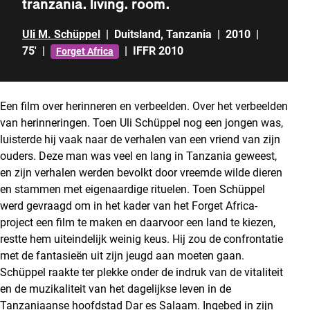
tranzania. living. room.
Uli M. Schüppel
|
Duitsland
,
Tanzania
|
2010
|
75'
|
|
IFFR 2010
Forget Africa
Een film over herinneren en verbeelden. Over het verbeelden
van herinneringen. Toen Uli Schüppel nog een jongen was,
luisterde hij vaak naar de verhalen van een vriend van zijn
ouders. Deze man was veel en lang in Tanzania geweest,
en zijn verhalen werden bevolkt door vreemde wilde dieren
en stammen met eigenaardige rituelen. Toen Schüppel
werd gevraagd om in het kader van het Forget Africa-
project een film te maken en daarvoor een land te kiezen,
restte hem uiteindelijk weinig keus. Hij zou de confrontatie
met de fantasieën uit zijn jeugd aan moeten gaan.
Schüppel raakte ter plekke onder de indruk van de vitaliteit
en de muzikaliteit van het dagelijkse leven in de
Tanzaniaanse hoofdstad Dar es Salaam. Ingebed in zijn