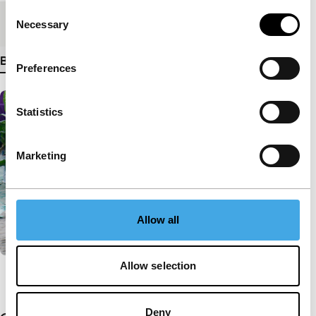
Consent
Medium/Formaat
Betacam Digi PAL
Necessary
Selection
Bekijk meer details
Preferences
Statistics
Marketing
Allow all
Allow selection
Deny