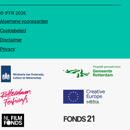
© IFFR 2026
Algemene voorwaarden
Cookiebeleid
Disclaimer
Privacy
Partners