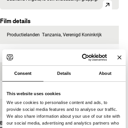
Film details
Productielanden
Tanzania
,
Verenigd Koninkrijk
Jaar
2008
Festivaleditie
IFFR 2010
Consent
Details
About
Lengte
13'
This website uses cookies
We use cookies to personalise content and ads, to
Medium/Formaat
DV cam PAL
provide social media features and to analyse our traffic.
We also share information about your use of our site with
Bekijk meer details
our social media, advertising and analytics partners who