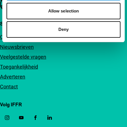
Belangrijke links
Allow selection
Snel naar
Deny
Over ons
Nieuwsbrieven
Veelgestelde vragen
Toegankelijkheid
Adverteren
Contact
Volg IFFR