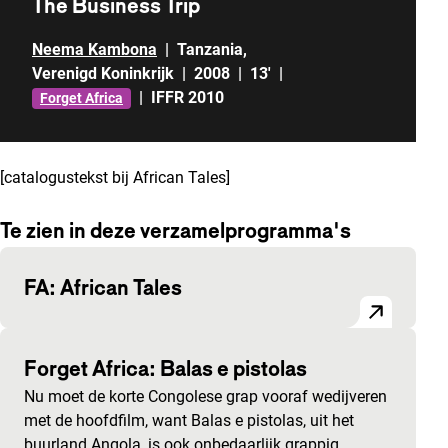
The Business Trip
Neema Kambona
|
Tanzania
,
Verenigd Koninkrijk
|
2008
|
13'
|
|
IFFR 2010
Forget Africa
[catalogustekst bij African Tales]
Te zien in deze verzamelprogramma's
FA: African Tales
Forget Africa: Balas e pistolas
Nu moet de korte Congolese grap vooraf wedijveren
met de hoofdfilm, want Balas e pistolas, uit het
buurland Angola, is ook onbedaarlijk grappig.