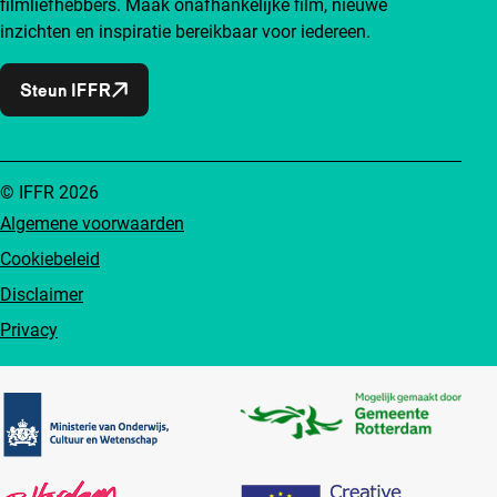
filmliefhebbers. Maak onafhankelijke film, nieuwe
inzichten en inspiratie bereikbaar voor iedereen.
Steun IFFR
© IFFR 2026
Algemene voorwaarden
Cookiebeleid
Disclaimer
Privacy
Partners