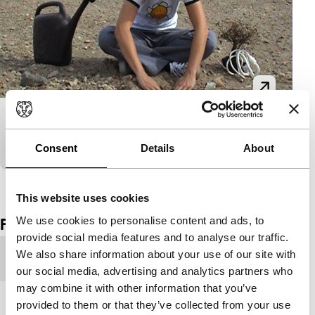
Slow Motion Suicide
Made in Rotterdam
Consent
Details
About
Bekijk het hele programma
This website uses cookies
We use cookies to personalise content and ads, to
Film details
provide social media features and to analyse our traffic.
We also share information about your use of our site with
Productieland
Nederland
our social media, advertising and analytics partners who
may combine it with other information that you’ve
Jaar
2008
provided to them or that they’ve collected from your use