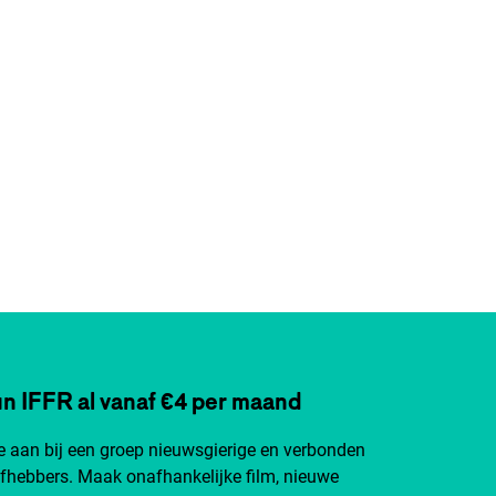
n IFFR al vanaf €4 per maand
je aan bij een groep nieuwsgierige en verbonden
efhebbers. Maak onafhankelijke film, nieuwe