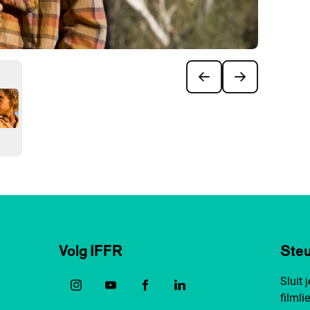
Volg IFFR
Steu
Sluit 
filmli