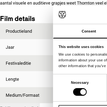
aantal visuele en auditieve grapjes weet Thornton veel 
Film details
Productieland
Australië
Consent
Jaar
2009
This website uses cookies
We use cookies to personalis
information about your use of
Festivaleditie
IFFR 2010
other information that you’ve
Consent
Lengte
101'
Necessary
Selection
Medium/Formaat
35mm