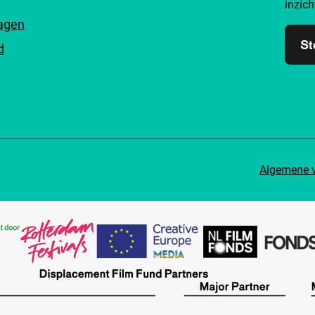
inzich
ragen
St
d
Algemene 