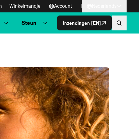
n
Winkelmandje
Account
|
Nederlands
Steun
Inzendingen [EN]