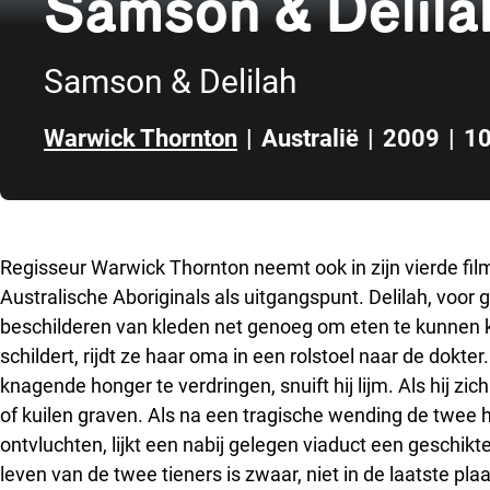
Samson & Delila
Samson & Delilah
Warwick Thornton
|
Australië
|
2009
|
10
Direct naar zijbalk
Regisseur Warwick Thornton neemt ook in zijn vierde film,
Australische Aboriginals als uitgangspunt. Delilah, voor 
beschilderen van kleden net genoeg om eten te kunnen k
schildert, rijdt ze haar oma in een rolstoel naar de dokt
knagende honger te verdringen, snuift hij lijm. Als hij zi
of kuilen graven. Als na een tragische wending de twee 
ontvluchten, lijkt een nabij gelegen viaduct een geschikt
leven van de twee tieners is zwaar, niet in de laatste pl