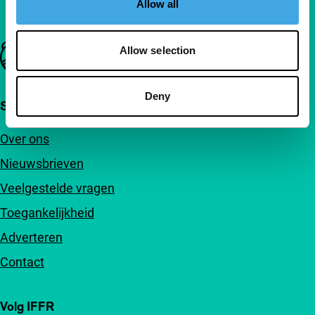
Allow all
Belangrijke links
Allow selection
Deny
Snel naar
Over ons
Nieuwsbrieven
Veelgestelde vragen
Toegankelijkheid
Adverteren
Contact
Volg IFFR