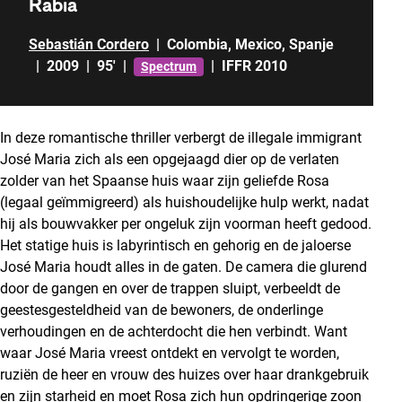
Rabia
Sebastián Cordero
|
Colombia
,
Mexico
,
Spanje
|
2009
|
95'
|
|
IFFR 2010
Spectrum
In deze romantische thriller verbergt de illegale immigrant
José Maria zich als een opgejaagd dier op de verlaten
zolder van het Spaanse huis waar zijn geliefde Rosa
(legaal geïmmigreerd) als huishoudelijke hulp werkt, nadat
hij als bouwvakker per ongeluk zijn voorman heeft gedood.
Het statige huis is labyrintisch en gehorig en de jaloerse
José Maria houdt alles in de gaten. De camera die glurend
door de gangen en over de trappen sluipt, verbeeldt de
geestesgesteldheid van de bewoners, de onderlinge
verhoudingen en de achterdocht die hen verbindt. Want
waar José Maria vreest ontdekt en vervolgt te worden,
ruziën de heer en vrouw des huizes over haar drankgebruik
en zijn starheid en moet Rosa zich hun opdringerige zoon