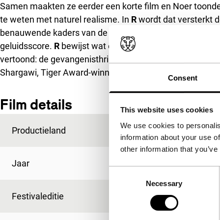
Samen maakten ze eerder een korte film en Noer toond
te weten met naturel realisme. In
R
wordt dat versterkt d
benauwende kaders van de gruizige ruimte optimaal gebr
geluidsscore.
R
bewijst wat eerder al bleek uit de Franse
vertoond: de gevangenisthriller is springlevend. Met ee
Shargawi, Tiger Award-winnaar met
Go With Peace Jam
Consent
Film details
This website uses cookies
We use cookies to personalis
Productieland
Denemarken
information about your use of
other information that you’ve
Jaar
2010
Consent
Necessary
Selection
Festivaleditie
IFFR 2010