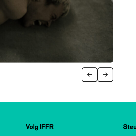
Volg IFFR
Steu