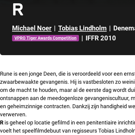
R
Michael Noer
|
Tobias Lindholm
|
Denem
|
IFFR 2010
VPRO Tiger Awards Competition
Direct naar zijbalk
Rune is een jonge Deen, die is veroordeeld voor een erns
zwaarbewaakte gevangenis. Hij is vastbesloten zo weinig 
om de macht te houden, maar al de eerste dag wordt duide
ontsnappen aan de meedogenloze gevangeniscultuur, met
en geheimzinnige contracten. Dankzij zijn handigheid wee
verwerven.
R
is geheel op locatie gefilmd in een penitentiaire inric
voelt het speelfilmdebuut van regisseurs Tobias Lindh