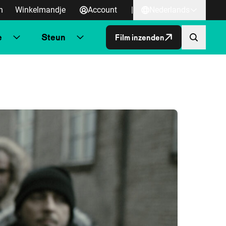
n
Winkelmandje
Account
|
Nederlands
e
Steun
Film inzenden