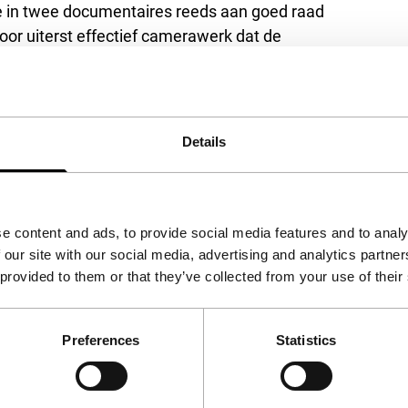
e in twee documentaires reeds aan goed raad
oor uiterst effectief camerawerk dat de
uikt en een minimalistische, elektronische
 film
Un prophète
, die ook op het festival wordt
n nevenrol voor regisseur en acteur Omar
il
(2008).
Details
e content and ads, to provide social media features and to analy
 our site with our social media, advertising and analytics partn
 provided to them or that they’ve collected from your use of their
Preferences
Statistics