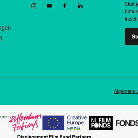
Sluit 
filmli
inzich
ragen
St
d
Algemene 