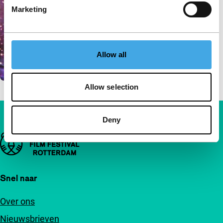
Marketing
Allow all
Allow selection
Deny
Belangrijke links
Snel naar
Over ons
Nieuwsbrieven