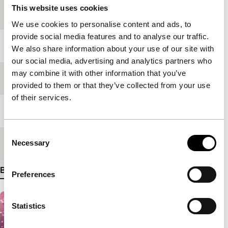
This website uses cookies
Productieland
Thailand
We use cookies to personalise content and ads, to
provide social media features and to analyse our traffic.
Jaar
2009
We also share information about your use of our site with
our social media, advertising and analytics partners who
may combine it with other information that you’ve
Festivaleditie
IFFR 2010
provided to them or that they’ve collected from your use
of their services.
Lengte
82'
Consent
Necessary
Medium/Formaat
35mm
Selection
Bekijk meer details
Preferences
Statistics