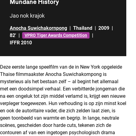
Mundane History
Jao nok krajok
Anocha Suwichakornpong
|
Thailand
|
2009
|
82'
|
|
VPRO Tiger Awards Competition
IFFR 2010
Deze eerste lange speelfilm van de in New York opgeleide
Thaise filmmaakster Anocha Suwichakornpong is
mysterieus als het bestaan zelf – al begint het allemaal
met een doodsimpel verhaal. Een verbitterde jongeman die
na een ongeluk tot zijn middel verlamd is, krijgt een nieuwe
verpleger toegewezen. Hun verhouding is op zijn minst koel
en ook de autoritaire vader, die zich zelden laat zien, is
geen toonbeeld van warmte en begrip. In lange, neutrale
scènes, gescheiden door harde cuts, tekenen zich de
contouren af van een ingetogen psychologisch drama