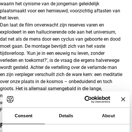
waarin het cynisme van de jongeman geleidelijk
plaatsmaakt voor een hernieuwd, voorzichtig aftasten van
het leven.
Dan laat de film onverwacht zijn reserves varen en
explodeert in een hallucinerende ode aan het universum,
dat net als de mens door een cyclus van geboorte en dood
moet gaan. De montage bevrijdt zich van het vaste
tijdsverloop. ‘Kun je in een eeuwig nu leven, zonder
verleden en toekomst?’, is de vraag die ergens halverwege
wordt gesteld. Achter de vertelling over de verlamde man
en zijn verpleger verschuilt zich de ware kern: een meditatie
over onze plaats in de kosmos – onbeduidend en toch
groots. Het is allemaal samengebald in die lange,
majestueuze opname van een geboorte.
Mundane History
werd ondersteund met een bijdrage uit het Hubert Bals
Fonds.
Consent
Details
About
Film details