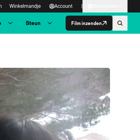
n
Winkelmandje
Account
|
Nederlands
e
Steun
Film inzenden