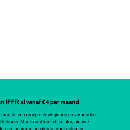
n IFFR al vanaf €4 per maand
je aan bij een groep nieuwsgierige en verbonden
efhebbers. Maak onafhankelijke film, nieuwe
ten en inspiratie bereikbaar voor iedereen.