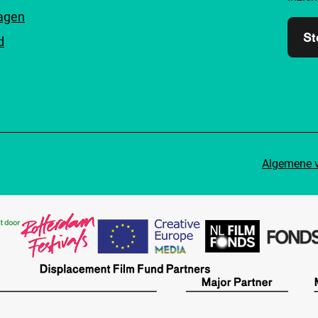
ragen
St
d
Algemene 