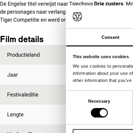
De Engelse titel verwijst naar Tsjechovs
Drie zusters
. Mo
de personages naar verlangen. Whangs tweede speelfi
Tiger Competitie en werd onderscheiden met de FIPRESCI-p
Film details
Consent
Productieland
Zuid-Korea
This website uses cookies
We use cookies to personalis
information about your use of
Jaar
2009
other information that you’ve
Festivaleditie
IFFR 2010
Consent
Necessary
Selection
Lengte
104'