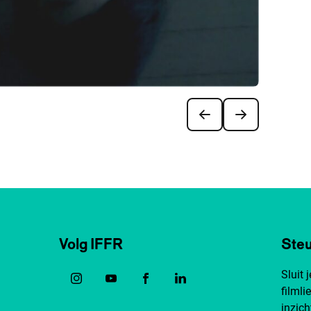
Volg IFFR
Steu
Sluit 
filmli
inzich