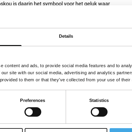
skou is daarin het symbool voor het geluk waar
lm
Spying Cam
maakte in 2005 deel uit van de
rijs van de internationale filmkritiek.
Details
e content and ads, to provide social media features and to analy
 our site with our social media, advertising and analytics partn
 provided to them or that they’ve collected from your use of their
Preferences
Statistics