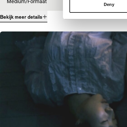
Medium/Formaat
35mm
Deny
Bekijk meer details