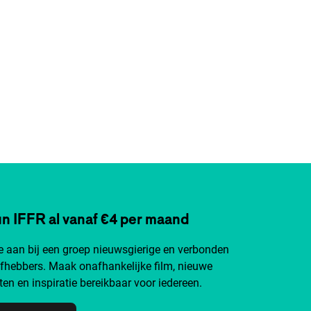
n IFFR al vanaf €4 per maand
je aan bij een groep nieuwsgierige en verbonden
efhebbers. Maak onafhankelijke film, nieuwe
ten en inspiratie bereikbaar voor iedereen.