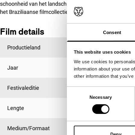
schoonheid van het landschap, is een nieuw hoogtepunt 
het Braziliaanse filmcollectief Teia.
Film details
Consent
Productieland
Brazilië
This website uses cookies
We use cookies to personalis
Jaar
2009
information about your use of
other information that you’ve
Festivaleditie
IFFR 2010
Consent
Necessary
Selection
Lengte
85'
Medium/Formaat
35mm
Deny