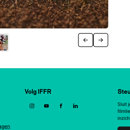
Volg IFFR
Steu
Sluit 
filmli
inzich
ragen