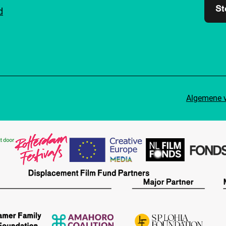
St
d
Algemene 