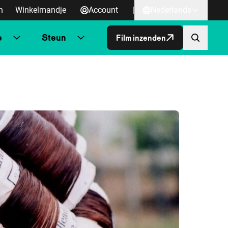
n
Winkelmandje
Account
|
Nederlands
e
Steun
Film inzenden