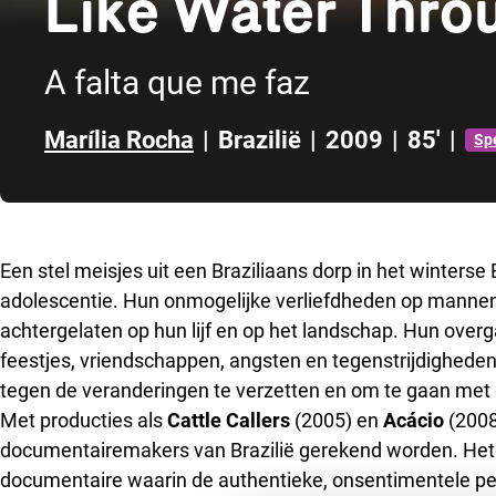
Like Water Thro
A falta que me faz
Marília Rocha
|
Brazilië
|
2009
|
85'
|
Sp
Direct naar zijbalk
Een stel meisjes uit een Braziliaans dorp in het winters
adolescentie. Hun onmogelijke verliefdheden op mannen
achtergelaten op hun lijf en op het landschap. Hun ove
feestjes, vriendschappen, angsten en tegenstrijdighede
tegen de veranderingen te verzetten en om te gaan met
Met producties als
Cattle Callers
(2005) en
Acácio
(2008
documentairemakers van Brazilië gerekend worden. He
documentaire waarin de authentieke, onsentimentele pe