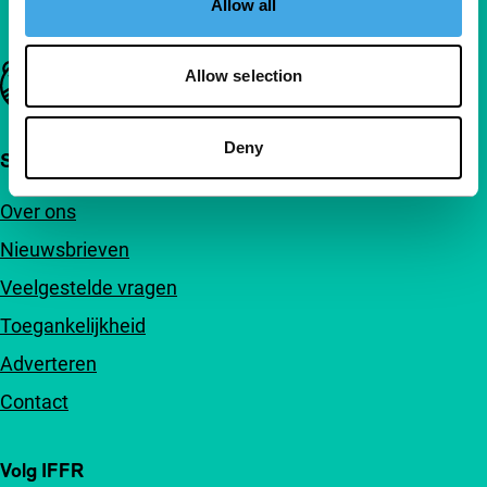
Allow all
Belangrijke links
Allow selection
Deny
Snel naar
Over ons
Nieuwsbrieven
Veelgestelde vragen
Toegankelijkheid
Adverteren
Contact
Volg IFFR