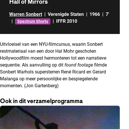
Hall of Mirrors
Warren Sonbert
|
Verenigde Staten
|
1966
|
7'
|
|
IFFR 2010
Spectrum Shorts
Uitvloeisel van een NYU-filmcursus, waarin Sonbert
restmateriaal van een door Hal Mohr geschoten
Hollywoodfilm moest hermonteren tot een narratieve
sequentie. Als aanvulling op dit
found footage
filmde
Sonbert Warhols supersterren René Ricard en Gerard
Malanga op meer persoonlijke en bespiegelende
momenten. (Jon Gartenberg)
Ook in dit verzamelprogramma