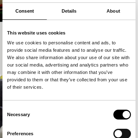
Consent
Details
About
Touring Holland by Bicycle
This website uses cookies
We use cookies to personalise content and ads, to
Spectrum Shorts
Een typisch Nederlands tafereel. Terwijl hij vlot door
provide social media features and to analyse our traffic.
de huiskamer fietst, doet de Nooijer denken aan
We also share information about your use of our site with
leermeester Frans Zwartjes.
our social media, advertising and analytics partners who
may combine it with other information that you’ve
provided to them or that they’ve collected from your use
of their services.
Consent
Necessary
Selection
Preferences