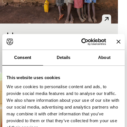
Ink
Signals - Where Is Africa
Zwijgende film beperkt zich tot de innerlijke wereld
van een tienjarig meisje dat met papieren
Consent
Details
About
silhouetten een andere werkelijkheid opbouwt.
This website uses cookies
We use cookies to personalise content and ads, to
provide social media features and to analyse our traffic.
We also share information about your use of our site with
our social media, advertising and analytics partners who
may combine it with other information that you’ve
provided to them or that they’ve collected from your use