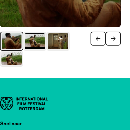
Belangrijke links
Snel naar