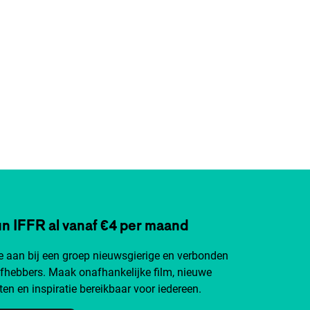
n IFFR al vanaf €4 per maand
je aan bij een groep nieuwsgierige en verbonden
efhebbers. Maak onafhankelijke film, nieuwe
ten en inspiratie bereikbaar voor iedereen.