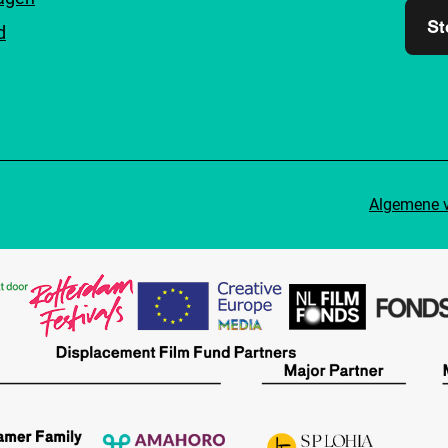
St
d
Algemene 