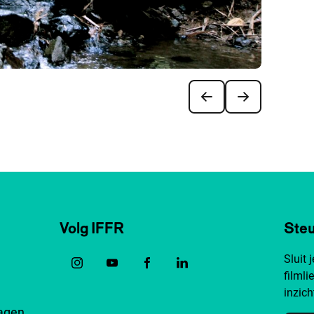
Volg IFFR
Steu
Sluit 
filmli
inzich
ragen