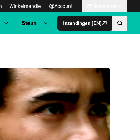
n
Winkelmandje
Account
|
Nederlands
Steun
Inzendingen [EN]