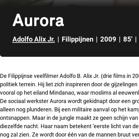
Aurora
Adolfo Alix Jr.
|
Filippijnen
|
2009
|
85'
|
Direct naar zijbalk
De Filippijnse veelfilmer Adolfo B. Alix Jr. (drie films in
politiek terrein. Hij liet zich inspireren door de gijzelin
vooral op het eiland Mindanao, waar moslims al eeuwenla
De sociaal werkster Aurora wordt gekidnapt door een gro
alleen nog plunderen. Bij een militaire aanval op het k
ontsnappen. Maar in de jungle maakt ze geen schijn van
diezelfde nacht. Haar naam betekent ‘eerste licht van de 
nog zal zien. Ze wordt door één van de mannen bruut verk