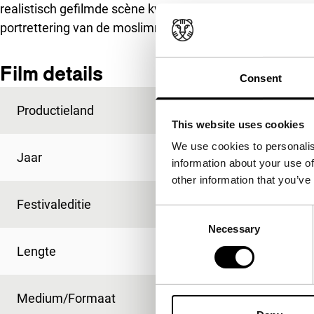
realistisch gefilmde scène kwam in eigen land niet door 
portrettering van de moslimrebellen bleef echter uit.
Film details
Consent
Productieland
Filippijnen
This website uses cookies
We use cookies to personalis
Jaar
2009
information about your use of
other information that you’ve
Festivaleditie
IFFR 2010
Consent
Necessary
Selection
Lengte
85'
Medium/Formaat
DV cam NTSC