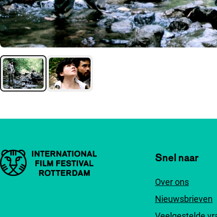
Belangrijke links
Snel naar
Over ons
Nieuwsbrieven
Veelgestelde v