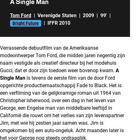
A Single Man
Tom Ford
|
Verenigde Staten
|
2009
|
99'
|
|
IFFR 2010
Bright Future
Verrassende debuutfilm van de Amerikaanse
modeontwerper Tom Ford, die midden jaren negentig zijn
naam vestigde als creatief directeur bij het modehuis
Gucci, dat er door zijn toedoen weer bovenop kwam.
A
Single Man
is tevens de eerste film van de door Ford
opgerichte productiemaatschappij Fade to Black. Het is
een verfilming van de gelijknamige roman uit 1964 van
Christopher Isherwood, over een dag in het leven van
George, een Engelse man van middelbare leeftijd in
Californië die rouwt om het verlies van zijn levenspartner
Jim, met wie hij zestien jaar samen was. Jim is
omgekomen bij een auto-ongeluk. Acht maanden later is
het voor George nog steeds ondraaglijk.