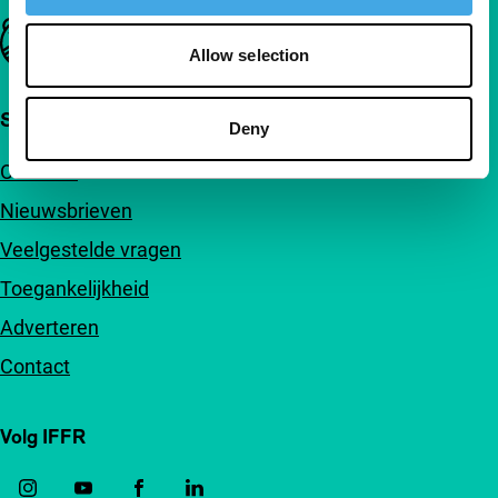
Belangrijke links
Allow selection
Snel naar
Deny
Over ons
Nieuwsbrieven
Veelgestelde vragen
Toegankelijkheid
Adverteren
Contact
Volg IFFR