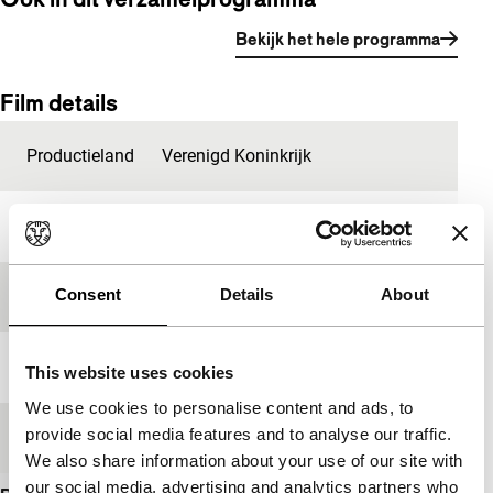
Bekijk het hele programma
Film details
Productieland
Verenigd Koninkrijk
Jaar
2009
Consent
Details
About
Festivaleditie
IFFR 2010
Lengte
58'
This website uses cookies
We use cookies to personalise content and ads, to
provide social media features and to analyse our traffic.
Medium/Formaat
16mm
We also share information about your use of our site with
our social media, advertising and analytics partners who