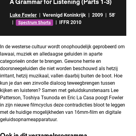
A Grammar for Listening (Parts 1-3)
Luke Fowler
|
Verenigd Koninkrijk
|
2009
|
58'
|
|
IFFR 2010
Spectrum Shorts
In de westerse cultuur wordt onophoudelijk geprobeerd om
lawaai, muziek en alledaagse geluiden in aparte
categorieën onder te brengen. Gewone herrie en
doorsneegeluiden die niet worden beschouwd als hetzij
irritant, hetzij muzikaal, vallen daarbij buiten de boot. Hoe
kun je dan een zinvolle dialoog teweegbrengen tussen
kijken en luisteren? Samen met geluidskunstenaars Lee
Patterson, Toshiya Tsunoda en Eric La Casa poogt Fowler
in zijn nieuwe filmcyclus deze contradicties bloot te leggen
met de huidige mogelijkheden van 16mm-film en digitale
geluidsopnameapparatuur.
Ook in dit verzamelprogramma