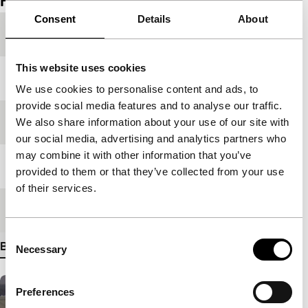
Film details
Consent
Details
About
Productielanden
Duitsland
,
Rusland
This website uses cookies
Jaar
2008
We use cookies to personalise content and ads, to
provide social media features and to analyse our traffic.
Festivaleditie
IFFR 2009
We also share information about your use of our site with
our social media, advertising and analytics partners who
may combine it with other information that you’ve
Lengte
130'
provided to them or that they’ve collected from your use
of their services.
Medium/Formaat
35mm
Consent
Bekijk meer details
Necessary
Selection
Preferences