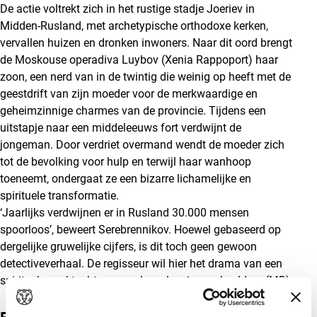
De actie voltrekt zich in het rustige stadje Joeriev in
Midden-Rusland, met archetypische orthodoxe kerken,
vervallen huizen en dronken inwoners. Naar dit oord brengt
de Moskouse operadiva Luybov (Xenia Rappoport) haar
zoon, een nerd van in de twintig die weinig op heeft met de
geestdrift van zijn moeder voor de merkwaardige en
geheimzinnige charmes van de provincie. Tijdens een
uitstapje naar een middeleeuws fort verdwijnt de
jongeman. Door verdriet overmand wendt de moeder zich
tot de bevolking voor hulp en terwijl haar wanhoop
toeneemt, ondergaat ze een bizarre lichamelijke en
spirituele transformatie.
‘Jaarlijks verdwijnen er in Rusland 30.000 mensen
spoorloos’, beweert Serebrennikov. Hoewel gebaseerd op
dergelijke gruwelijke cijfers, is dit toch geen gewoon
detectiveverhaal. De regisseur wil hier het drama van een
spirituele zoektocht en morele verlossing verbeelden.
(MB)