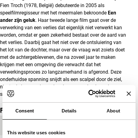
Fien Troch (1978, België) debuteerde in 2005 als
speelfilmregisseur met het meermalen bekroonde
Een
ander zijn geluk
. Haar tweede lange film gaat over de
verwerking van een verlies dat eigenlijk niet verwerkt kan
worden, omdat er geen zekerheid bestaat over de aard van
het verlies. Daarbij gaat het niet over de ontsluiering van
het lot van de dochter, maar over de vraag wat zoiets doet
met de achtergeblevenen, die na zoveel jaar te maken
krijgen met een omgeving die verwacht dat het
verwerkingsproces zo langzamerhand is afgerond. Deze
onderhuidse spanning snijdt als een scalpel door de ziel,
niet in de laatste plaats door het oogstrelende spel met
scherptediepte van cameraman Frank Van den Eeden. (
GT)
Film details
Consent
Details
About
Productieland
België
This website uses cookies