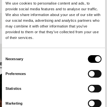
We use cookies to personalise content and ads, to
Jaar
2008
provide social media features and to analyse our traffic.
We also share information about your use of our site with
our social media, advertising and analytics partners who
Festivaleditie
IFFR 2009
may combine it with other information that you’ve
provided to them or that they’ve collected from your use
Lengte
97'
of their services.
Medium/Formaat
35mm
Consent
Necessary
Selection
Bekijk meer details
Preferences
Statistics
Marketing