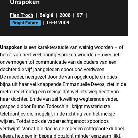
Unspoken
Fien Troch
|
België
|
2008
|
97'
|
|
IFFR 2009
Bright Future
Unspoken
is een karakterstudie van weinig woorden – of
beter: van heel veel onuitgesproken woorden – over het
onvermogen tot communicatie van de ouders van een
dochter die vijf jaar geleden spoorloos verdween.
De moeder, neergezet door de van opgekropte emoties
bijna uit haar vel knappende Emmanuelle Devos, ziet in de
metro regelmatig een meisje dat wel iets weg heeft van
haar dochter. En de van zelfkwelling wegterende vader,
gespeeld door Bruno Todeschini, krijgt mysterieuze
telefoontjes die mogelijk in de richting van het meisje
wijzen. Totdat ook de vader/echtgenoot spoorloos
verdwijnt. Vanaf die dag is de moeder/echtgenote dubbel
alleen, hetgeen in bepaald opzicht minder eenzaam lijkt.