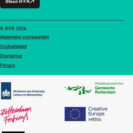
Steun IFFR
© IFFR 2026
Algemene voorwaarden
Cookiebeleid
Disclaimer
Privacy
Partners