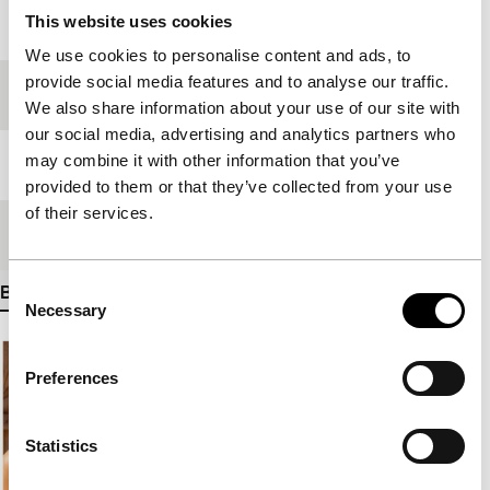
This website uses cookies
Jaar
2008
We use cookies to personalise content and ads, to
provide social media features and to analyse our traffic.
Festivaleditie
IFFR 2009
We also share information about your use of our site with
our social media, advertising and analytics partners who
may combine it with other information that you’ve
Lengte
110'
provided to them or that they’ve collected from your use
of their services.
Medium/Formaat
35mm
Consent
Bekijk meer details
Necessary
Selection
Preferences
Statistics