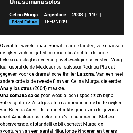
Una semana solos
Celina Murga
|
Argentinië
|
2008
|
110'
|
|
IFFR 2009
Bright Future
Overal ter wereld, maar vooral in arme landen, verschansen
de rijken zich in ‘gated communities’ achter de hoge
hekken en slagbomen van privébeveiligingsdiensten. Vorig
jaar gebruikte de Mexicaanse regisseur Rodriga Pla dat
gegeven voor de dramatische thriller
La zona
. Van een heel
andere orde is de tweede film van Celina Murga, die eerder
Ana y los otros
(2004) maakte.
Una semana solos
(‘een week alleen’) speelt zich bijna
volledig af in zo’n afgesloten compound in de buitenwijken
van Buenos Aires. Het aangeharkte groen van de gazons
roept Amerikaanse melodrama’s in herinnering. Met een
observerende, afstandelijke blik schetst Murga de
avonturen van een aantal rijke, jonge kinderen en tieners