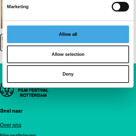
Marketing
Allow all
Allow selection
Deny
Belangrijke links
Snel naar
Over ons
Nieuwsbrieven