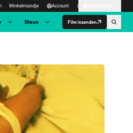
n
Winkelmandje
Account
|
Nederlands
e
Steun
Film inzenden