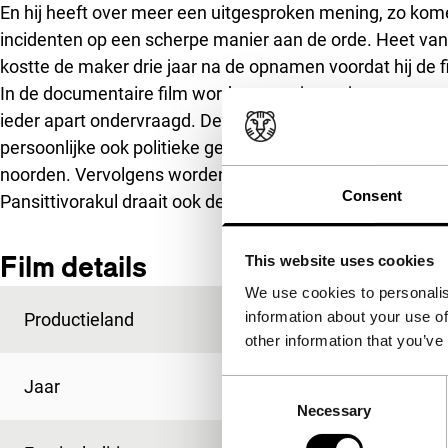
En hij heeft over meer een uitgesproken mening, zo komen
incidenten op een scherpe manier aan de orde. Heet van 
kostte de maker drie jaar na de opnamen voordat hij de 
In de documentaire film worden twee jonge jongens opg
ieder apart ondervraagd. De eerste is een moslimjongen 
persoonlijke ook politieke gevoeligheden aangestipt. Dan
noorden. Vervolgens worden ze samen kletsend en uitein
Consent
Pansittivorakul draait ook de korte film
‘Action!’
tijdens di
Film details
This website uses cookies
We use cookies to personalis
information about your use of
Productieland
Thailand
other information that you’ve
Jaar
2009
Consent
Necessary
Selection