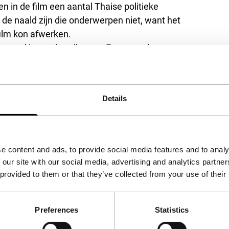
 in de film een aantal Thaise politieke
de naald zijn die onderwerpen niet, want het
film kon afwerken.
evoerd in een hotelkamer. Eerst worden ze
uit het zuiden. Bij hem worden naast
 volgt een boeddhistische jongen uit het
delijk vrijend geobserveerd. Van
Details
t festival.
(GjZ)
e content and ads, to provide social media features and to analy
 our site with our social media, advertising and analytics partn
 provided to them or that they’ve collected from your use of their
Preferences
Statistics