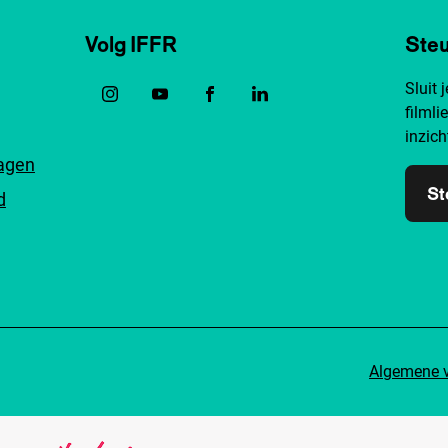
Volg IFFR
Steu
Sluit 
filmli
inzich
ragen
St
d
Algemene 