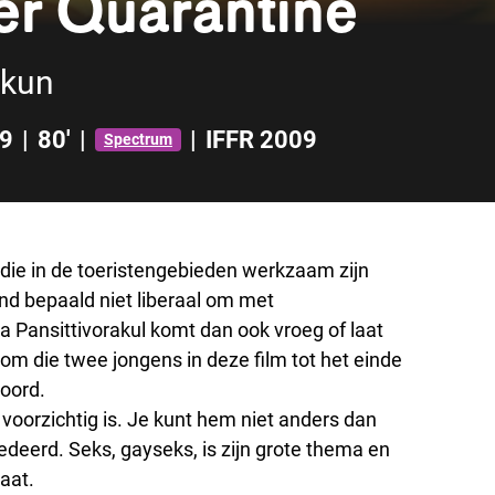
er Quarantine
 kun
9
|
80'
|
|
IFFR 2009
Spectrum
 die in de toeristengebieden werkzaam zijn
nd bepaald niet liberaal om met
 Pansittivorakul komt dan ook vroeg of laat
om die twee jongens in deze film tot het einde
woord.
 voorzichtig is. Je kunt hem niet anders dan
eerd. Seks, gayseks, is zijn grote thema en
raat.