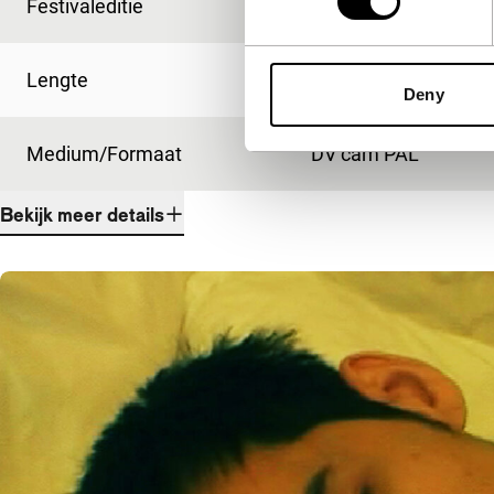
Festivaleditie
IFFR 2009
Lengte
80'
Deny
Medium/Formaat
DV cam PAL
Bekijk meer details