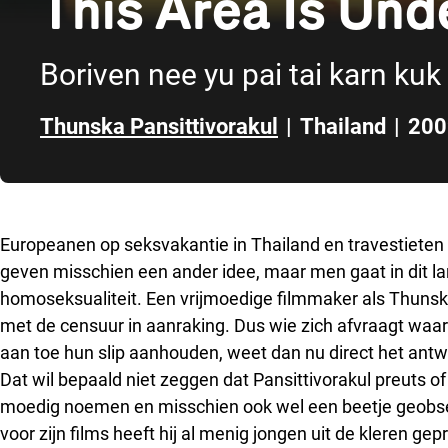
This Area Is Und
Boriven nee yu pai tai karn kuk
Thunska Pansittivorakul
|
Thailand
|
200
Direct naar zijbalk
Europeanen op seksvakantie in Thailand en travestieten
geven misschien een ander idee, maar men gaat in dit la
homoseksualiteit. Een vrijmoedige filmmaker als Thunska
met de censuur in aanraking. Dus wie zich afvraagt waar
aan toe hun slip aanhouden, weet dan nu direct het ant
Dat wil bepaald niet zeggen dat Pansittivorakul preuts of
moedig noemen en misschien ook wel een beetje geobsed
voor zijn films heeft hij al menig jongen uit de kleren gep