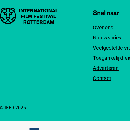
Belangrijke links
Snel naar
Over ons
Nieuwsbrieven
Veelgestelde v
Toegankelijkhei
Adverteren
Contact
© IFFR 2026