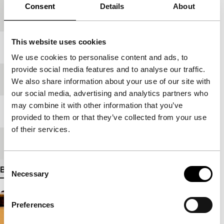
Productielanden
Duitsland
,
Kazachstan
,
Turkije
,
Consent
Details
About
Verenigd Koninkrijk
This website uses cookies
Jaar
2008
We use cookies to personalise content and ads, to
provide social media features and to analyse our traffic.
Festivaleditie
IFFR 2009
We also share information about your use of our site with
our social media, advertising and analytics partners who
may combine it with other information that you’ve
Lengte
94'
provided to them or that they’ve collected from your use
of their services.
Medium/Formaat
35mm
Consent
Bekijk meer details
Necessary
Selection
Preferences