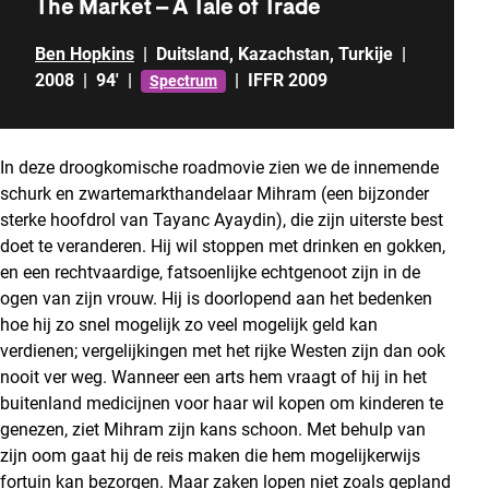
The Market – A Tale of Trade
Ben Hopkins
|
Duitsland
,
Kazachstan
,
Turkije
|
2008
|
94'
|
|
IFFR 2009
Spectrum
In deze droogkomische roadmovie zien we de innemende
schurk en zwartemarkthandelaar Mihram (een bijzonder
sterke hoofdrol van Tayanc Ayaydin), die zijn uiterste best
doet te veranderen. Hij wil stoppen met drinken en gokken,
en een rechtvaardige, fatsoenlijke echtgenoot zijn in de
ogen van zijn vrouw. Hij is doorlopend aan het bedenken
hoe hij zo snel mogelijk zo veel mogelijk geld kan
verdienen; vergelijkingen met het rijke Westen zijn dan ook
nooit ver weg. Wanneer een arts hem vraagt of hij in het
buitenland medicijnen voor haar wil kopen om kinderen te
genezen, ziet Mihram zijn kans schoon. Met behulp van
zijn oom gaat hij de reis maken die hem mogelijkerwijs
fortuin kan bezorgen. Maar zaken lopen niet zoals gepland