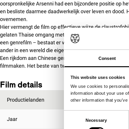
oorspronkelijke Arsenni had een bijzondere positie op he
en besliste daarmee daadwerkelijk over leven en dood.
overnemen.
Hier vermengt de film op effectieve wijze de claustrofo
gelaten Thaise omgang met de dood en de sensatie van C
een genrefilm – bestaat er voor Ho Shi-rong toch een uitwe
ander in een wereld die eigenlijk niet meer die van de lev
Een rijkdom aan Chinese genregeesten, verteld met de 
Consent
filmmaken. Het beste van twee werelden.
(GjZ)
This website uses cookies
Film details
We use cookies to personalis
information about your use of
Productielanden
Taiwan
,
Thailand
other information that you’ve
Consent
Jaar
2008
Necessary
Selection