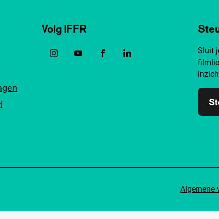
Volg IFFR
Steu
Sluit 
filmli
inzich
ragen
St
d
Algemene 