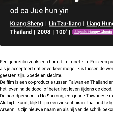
od ca Jue hun yin
Kuang Sheng
|
Lin Tzu-liang
|
Liang Hun
Thailand
|
2008
|
100'
|
Signals: Hungry Ghosts
Direct naar zijbalk
Een genrefilm zoals een horrorfilm moet zijn. Er is een pr
als je accepteert dat er verkeer mogelijk is tussen de w
geesten zijn. Goede en slechte.
De film is een co-productie tussen Taiwan en Thailand e
het leven na de dood, of beter: het leven tijdens de dood.
De hoofdpersoon is Ho Shi-rong, een jonge Taiwanese ma
Als hij bijkomt, blijkt hij in een ziekenhuis in Thailand 
Arsenni is zijn nieuwe naam en als hij van de schrik bekom