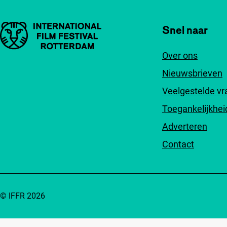
Belangrijke links
Snel naar
Over ons
Nieuwsbrieven
Veelgestelde v
Toegankelijkhei
Adverteren
Contact
© IFFR 2026