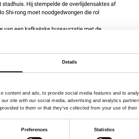
t stadhuis. Hij stempelde de overlijdensaktes af
 Ho Shi-rong moet noodgedwongen die rol
bie van een kafkaëske bureaucratie met de
hinese spookverhalen. Uiteraard – het blijft
g uit zijn onmogelijke positie. Hij is een
enden is.
souplesse van het Thaise commerciële
Details
e content and ads, to provide social media features and to analy
 our site with our social media, advertising and analytics partn
 provided to them or that they’ve collected from your use of their
Preferences
Statistics