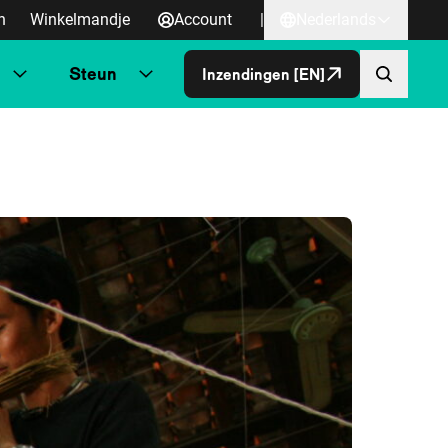
n
Winkelmandje
Account
|
Nederlands
Steun
Inzendingen [EN]