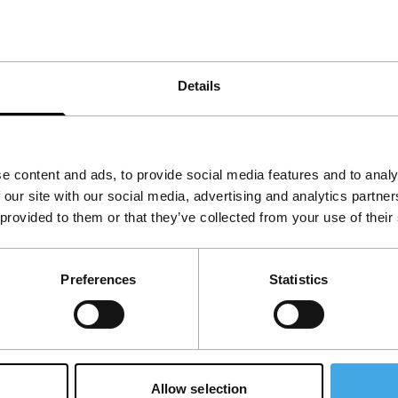
 verwijzing naar het gelijknamige insect -, is
 alsof ze voortkomt uit een vloed die uit de
us, tussen hemel en hel, extase en afschuw,
Details
ntdekt. Ze probeert haar droom van een eigen
ingen aan haar verloren jeugd. Maar de
eerde persoonlijkheid, al heeft dat niets te
ns heen een soort nachtmerrie te worden.
e content and ads, to provide social media features and to analy
 de moderne tijd…
 our site with our social media, advertising and analytics partn
 provided to them or that they’ve collected from your use of their
en mobiele telefoon.
Silent Scream
was een mix
t Pocket Films Festival, georganiseerd door
hi zich bij de handvol filmmakers die een
Preferences
Statistics
lden van een mobiele telefoon.
Allow selection