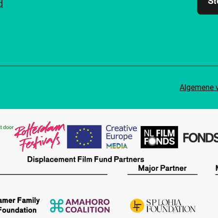
St
d
Algemene 