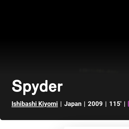
Spyder
Ishibashi Kiyomi
|
Japan
|
2009
|
115'
|
Direct naar zijbalk