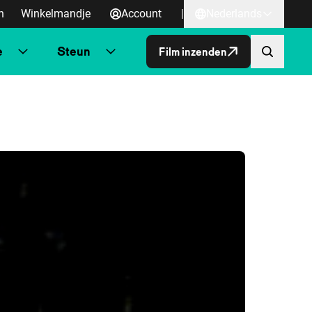
n
Winkelmandje
Account
|
Nederlands
e
Steun
Film inzenden