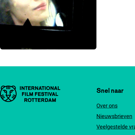
Belangrijke links
Snel naar
Over ons
Nieuwsbrieven
Veelgestelde v