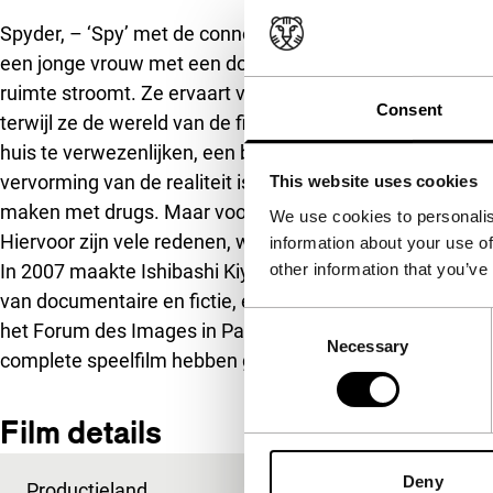
Spyder, – ‘Spy’ met de connotatie van geheim agent, geen
een jonge vrouw met een dolende ziel. Ze leidt haar leven
ruimte stroomt. Ze ervaart verschillende realiteitsnivea
Consent
terwijl ze de wereld van de film en haar eerste liefde o
huis te verwezenlijken, een belichaming van de herinner
vervorming van de realiteit is onderdeel van haar getroebl
This website uses cookies
maken met drugs. Maar voor haar begint de wereld om o
We use cookies to personalis
Hiervoor zijn vele redenen, waaronder de problemen van
information about your use of
other information that you’ve
In 2007 maakte Ishibashi Kiyomi haar eerste film met e
van documentaire en fictie, en werd gepresenteerd op he
Consent
het Forum des Images in Paris. Met
Spyder
voegt Ishibas
Necessary
Selection
complete speelfilm hebben gemaakt met uitsluitend bee
Film details
Deny
Productieland
Japan