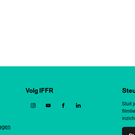
Volg IFFR
Steu
Sluit 
filmli
inzich
ragen