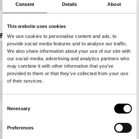
stuipen op
Consent
Details
About
Bekijk het hele programma
This website uses cookies
Film details
We use cookies to personalise content and ads, to
provide social media features and to analyse our traffic.
Productieland
Hongarije
We also share information about your use of our site with
our social media, advertising and analytics partners who
may combine it with other information that you’ve
Jaar
2008
provided to them or that they’ve collected from your use
of their services.
Festivaleditie
IFFR 2009
Consent
Necessary
Selection
Lengte
59'
Preferences
Medium/Formaat
Betacam SP PAL