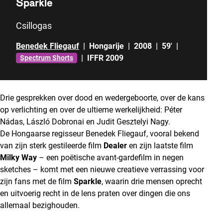
Sparkle
Csillogas
Benedek Fliegauf
|
Hongarije
|
2008
|
59'
|
|
IFFR 2009
Spectrum Shorts
Drie gesprekken over dood en wedergeboorte, over de kans
op verlichting en over de ultieme werkelijkheid: Péter
Nádas, László Dobronai en Judit Gesztelyi Nagy.
De Hongaarse regisseur Benedek Fliegauf, vooral bekend
van zijn sterk gestileerde film
Dealer
en zijn laatste film
Milky Way
– een poëtische avant-gardefilm in negen
sketches – komt met een nieuwe creatieve verrassing voor
zijn fans met de film
Sparkle
, waarin drie mensen oprecht
en uitvoerig recht in de lens praten over dingen die ons
allemaal bezighouden.