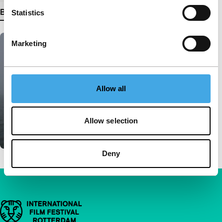
Bekijk meer details
Statistics
Marketing
Allow all
Allow selection
Deny
Belangrijke links