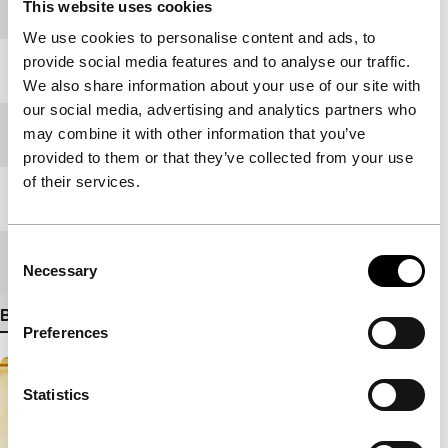
Productieland
Verenigd Koninkrijk
This website uses cookies
We use cookies to personalise content and ads, to
provide social media features and to analyse our traffic.
Jaar
2008
We also share information about your use of our site with
our social media, advertising and analytics partners who
may combine it with other information that you’ve
Festivaleditie
IFFR 2009
provided to them or that they’ve collected from your use
of their services.
Lengte
110'
Consent
Medium/Formaat
35mm
Necessary
Selection
Bekijk meer details
Preferences
Statistics