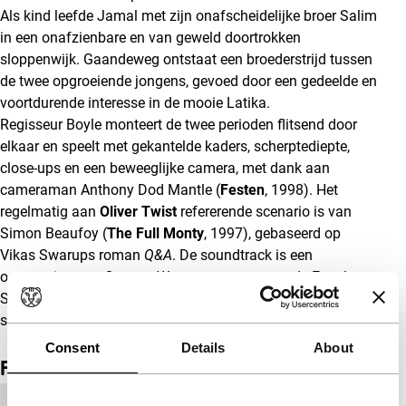
Als kind leefde Jamal met zijn onafscheidelijke broer Salim
in een onafzienbare en van geweld doortrokken
sloppenwijk. Gaandeweg ontstaat een broederstrijd tussen
de twee opgroeiende jongens, gevoed door een gedeelde en
voortdurende interesse in de mooie Latika.
Regisseur Boyle monteert de twee perioden flitsend door
elkaar en speelt met gekantelde kaders, scherptediepte,
close-ups en een beweeglijke camera, met dank aan
cameraman Anthony Dod Mantle (
Festen
, 1998). Het
regelmatig aan
Oliver Twist
refererende scenario is van
Simon Beaufoy (
The Full Monty
, 1997), gebaseerd op
Vikas Swarups roman
Q&A
. De soundtrack is een
ontmoeting van Oost en West, met songs van de Engels-
Srilankaanse artiest M.I.A. (
Paper Planes
) en een
soundtrack van Bollywoodmeester A.R. Rahman.
Consent
Details
About
Film details