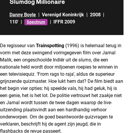
Slumdog Millionaire
Danny Boyle
|
Verenigd Koninkrijk
|
2008
|
110'
|
|
IFFR 2009
Spectrum
De regisseur van
Trainspotting
(1996) is helemaal terug in
vorm met deze swingend vormgegeven film over Jamal
Malik, een ongeschoolde Indiër uit de
slums
, die een
nationale held wordt door miljoenen roepies te winnen in
een televisiequiz. ‘From rags to raja’, aldus de superieur
grijnzende quizmaster. Hoe lukt hem dat? De film biedt aan
het begin vier opties: hij speelde vals, hij had geluk, hij is
een genie, het is het lot. De politie vertrouwt het zaakje niet
en Jamal wordt tussen de twee dagen waarop de live-
uitzending plaatsvindt aan een hardhandig verhoor
onderworpen. Om de goed beantwoorde quizvragen te
verklaren, beschrijft hij de agent zijn jeugd, die in
flashbacks de revue passeert.