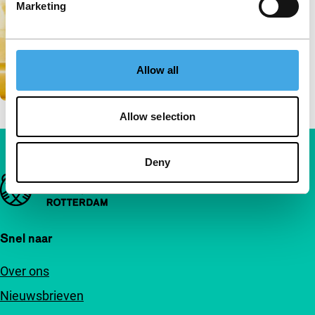
Marketing
Allow all
Allow selection
Deny
Belangrijke links
Snel naar
Over ons
Nieuwsbrieven