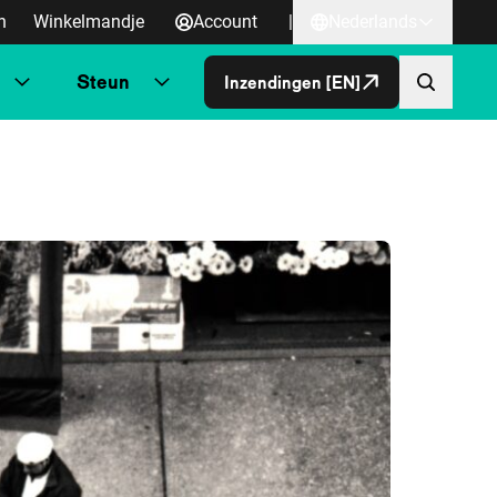
n
Winkelmandje
Account
|
Nederlands
Steun
Inzendingen [EN]