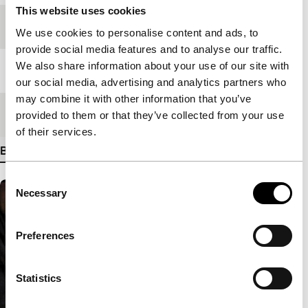
This website uses cookies
Festivaleditie
IFFR 2009
We use cookies to personalise content and ads, to
provide social media features and to analyse our traffic.
We also share information about your use of our site with
Lengte
92'
our social media, advertising and analytics partners who
may combine it with other information that you’ve
Medium/Formaat
HDcam
provided to them or that they’ve collected from your use
of their services.
Bekijk meer details
Consent
Necessary
Selection
Preferences
Statistics