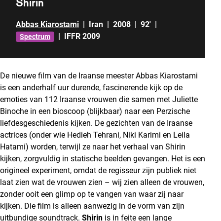
Shirin
Abbas Kiarostami
|
Iran
|
2008
|
92'
|
|
IFFR 2009
Spectrum
De nieuwe film van de Iraanse meester Abbas Kiarostami
is een anderhalf uur durende, fascinerende kijk op de
emoties van 112 Iraanse vrouwen die samen met Juliette
Binoche in een bioscoop (blijkbaar) naar een Perzische
liefdesgeschiedenis kijken. De gezichten van de Iraanse
actrices (onder wie Hedieh Tehrani, Niki Karimi en Leila
Hatami) worden, terwijl ze naar het verhaal van Shirin
kijken, zorgvuldig in statische beelden gevangen. Het is een
origineel experiment, omdat de regisseur zijn publiek niet
laat zien wat de vrouwen zien – wij zien alleen de vrouwen,
zonder ooit een glimp op te vangen van waar zij naar
kijken. Die film is alleen aanwezig in de vorm van zijn
uitbundige soundtrack.
Shirin
is in feite een lange