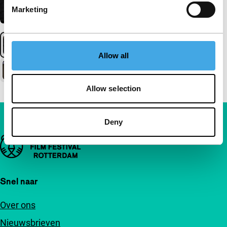
Marketing
Allow all
Allow selection
Deny
Belangrijke links
Snel naar
Over ons
Nieuwsbrieven