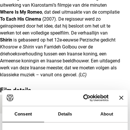
uitwerking van Kiarostami’s filmpje van drie minuten
Where Is My Romeo
, dat deel uitmaakte van de compilatie
To Each His Cinema
(2007). De regisseur werd zo
geïnspireerd door het idee, dat hij besloot om het uit te
werken tot een volledige speelfilm. De verhaallijn van
Shirin
is gebaseerd op het 12e-eeuwse Perzische gedicht
Khosrow e Shirin
van Farrideh Golbou over de
driehoeksverhouding tussen een Iraanse koning, een
Armeense koningin en Iraanse beeldhouwer. Een uitdagend
werk van deze Iraanse meester, dat we moeten volgen als
klassieke muziek – vanuit ons gevoel.
(LC)
Film details
Productieland
Iran
Consent
Details
About
Jaar
2008