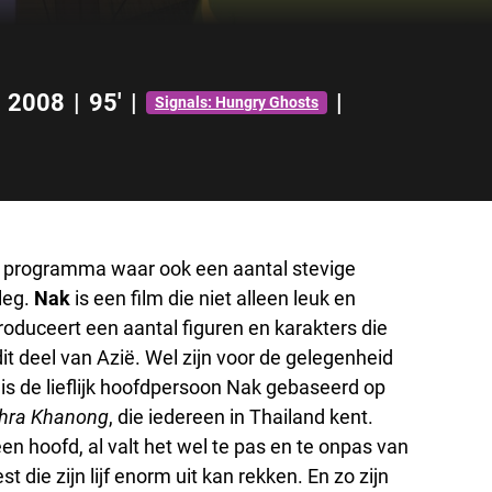
2008
|
95'
|
|
Signals: Hungry Ghosts
n programma waar ook een aantal stevige
leg.
Nak
is een film die niet alleen leuk en
roduceert een aantal figuren en karakters die
t deel van Azië. Wel zijn voor de gelegenheid
s de lieflijk hoofdpersoon Nak gebaseerd op
hra Khanong
, die iedereen in Thailand kent.
een hoofd, al valt het wel te pas en te onpas van
t die zijn lijf enorm uit kan rekken. En zo zijn