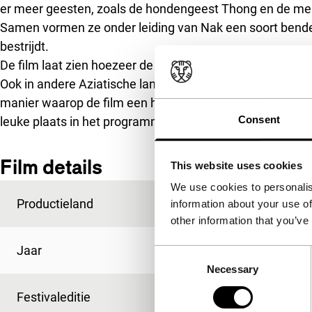
er meer geesten, zoals de hondengeest Thong en de me
Samen vormen ze onder leiding van Nak een soort bend
bestrijdt.
De film laat zien hoezeer de geestenverhalen behoren 
Ook in andere Aziatische landen dan Thailand zou een fi
manier waarop de film een hele familie aan geesten intr
Consent
leuke plaats in het programma in.
(GjZ)
Film details
This website uses cookies
We use cookies to personalis
Productieland
Thailand
information about your use of
other information that you’ve
Jaar
2008
Consent
Necessary
Selection
Festivaleditie
IFFR 2009