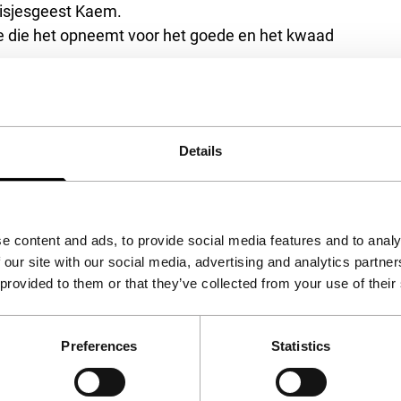
isjesgeest Kaem.
e die het opneemt voor het goede en het kwaad
tot de algemene kennis van de toeschouwers.
lm als deze denkbaar zijn. Door de leerzame
oduceert neemt de film een nuttige, maar ook
Details
e content and ads, to provide social media features and to analy
 our site with our social media, advertising and analytics partn
 provided to them or that they’ve collected from your use of their
Preferences
Statistics