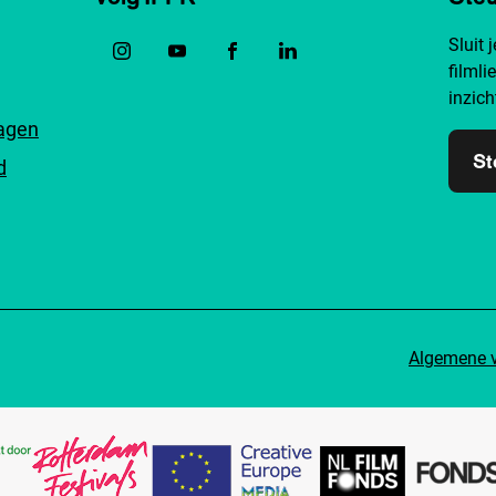
Sluit 
filmli
inzich
ragen
St
d
Algemene 