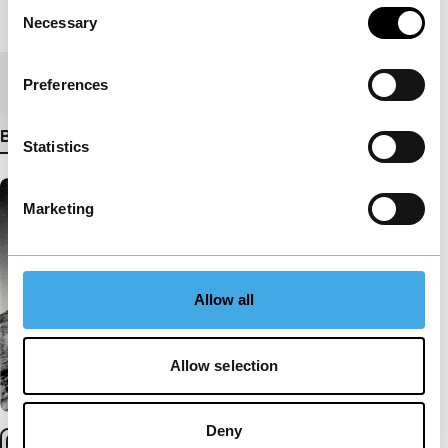
Consent
Lengte
45'
Necessary
Selection
Medium/Formaat
Betacam Digi PAL
Preferences
Bekijk meer details
Statistics
Marketing
Allow all
Allow selection
Deny