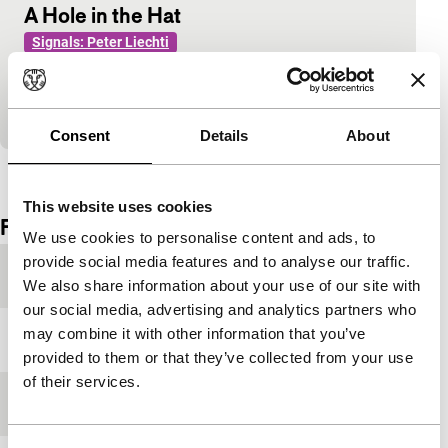
A Hole in the Hat
Signals: Peter Liechti
Een film over de installatie Beuys’ Voice – A Hole in
the Hat (1987) in het Kunstmuseum St. Gallen
waarin Nam June Paik piano speelt…
Consent
Details
About
Bekijk het hele programma
This website uses cookies
Film details
We use cookies to personalise content and ads, to
provide social media features and to analyse our traffic.
Productieland
Zwitserland
We also share information about your use of our site with
our social media, advertising and analytics partners who
may combine it with other information that you’ve
Jaar
1989
provided to them or that they’ve collected from your use
of their services.
Festivaleditie
IFFR 2009