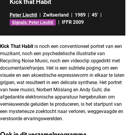
Kick that Habit
Peter Liechti
|
Zwitserland
|
1989
|
45'
|
|
IFFR 2009
Signals: Peter Liechti
Kick That Habit
is noch een conventioneel portret van een
muzikant, noch een psychedelische illustratie van
Recycling Noise Music, noch een videoclip opgedirkt met
documentairefranjes. Het is een subtiele poging om een
visuele en een akoestische expressievorm in elkaar te laten
grijpen, wat resulteert in een delicate synthese. Het portret
van twee musici, Norbert Möslang en Andy Guhl, die
afgedankte elektronische apparatuur hergebruiken om
vernieuwende geluiden te produceren, is het startpunt van
een mysterieuze zoektocht naar verloren, weggevaagde en
verstoorde ervaringswerelden.
Ook in dit verzamelprogramma