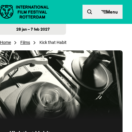
Direct naar inhoud
Menu
28 jan – 7 feb 2027
Home
Films
Kick that Habit