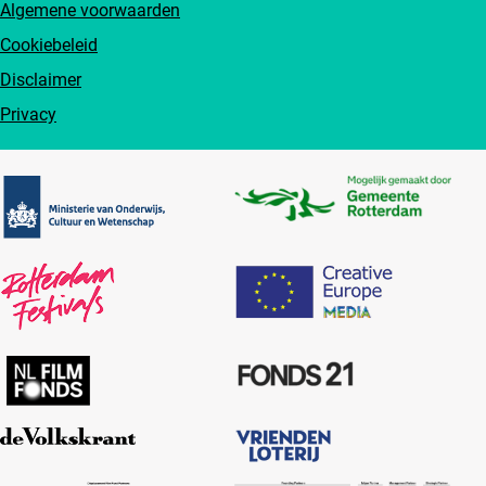
Algemene voorwaarden
Cookiebeleid
Disclaimer
Privacy
Partners