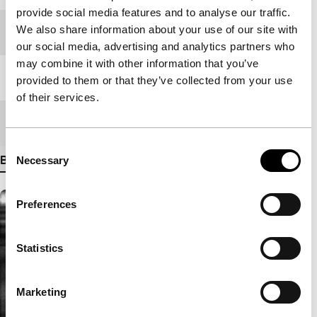
provide social media features and to analyse our traffic.
We also share information about your use of our site with
Festivaleditie
IFFR 2009
our social media, advertising and analytics partners who
may combine it with other information that you’ve
Lengte
11'
provided to them or that they’ve collected from your use
of their services.
Medium/Formaat
Betacam Digi PAL
Consent
Bekijk meer details
Necessary
Selection
Preferences
Statistics
Marketing